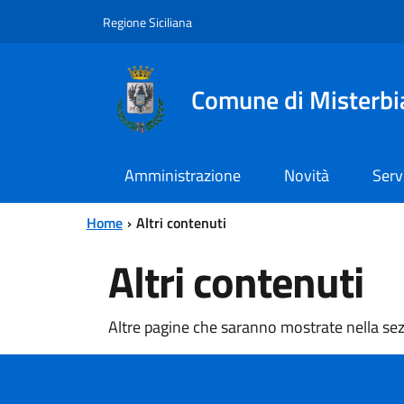
Vai al contenuto principale
Vai al menu principale
Regione Siciliana
Comune di Misterbi
Amministrazione
Novità
Serv
Home
Altri contenuti
Altri contenuti
Altre pagine che saranno mostrate nella sezi