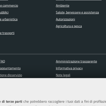
 e commercio
Ambiente
ubblici
Salute, benessere e assistenza
e urbanistica
Autorizzazioni
Agricoltura e pesca
e trasporti
 FAQ
Amministrazione trasparente
 appuntamento
Informativa privacy
ione disservizio
Note legali
a assistenza
Piano di miglioramento del sito
Dichiarazione di accessibilità
 di terze parti
che potrebbero raccogliere i tuoi dati a fini di profilaz