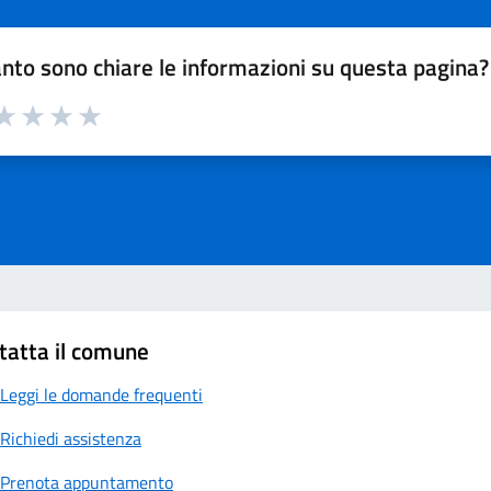
nto sono chiare le informazioni su questa pagina?
a 1 su 5
aluta 2 su 5
Valuta 3 su 5
Valuta 4 su 5
Valuta 5 su 5
tatta il comune
Leggi le domande frequenti
Richiedi assistenza
Prenota appuntamento