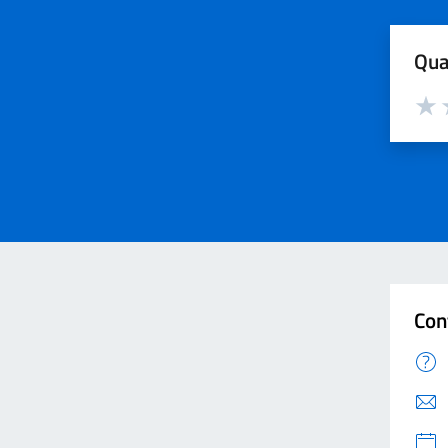
Qua
Valut
V
Con