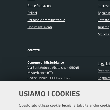
Enti e fondazioni
Imprese
Politici
Appalti p
Personale amministrativo
Catasto 
Documenti e dati
Turismo
Mobilità 
CONTATTI
Comune di Misterbianco
Leggi le
Via Sant'Antonio Abate snc - 95045
Prenota
Misterbianco (CT)
Codice Fiscale: 80006270872
Segnalaz
P. IVA: 01813440870
Richiest
USIAMO I COOKIES
Ufficio Relazioni con il Pubblico
Posta Elettronica Certificata:
protocollo.misterbianco@pec.it
Questo sito utilizza
cookie tecnici
e talvolta anche
cookie
Centralino unico: 095-7556200