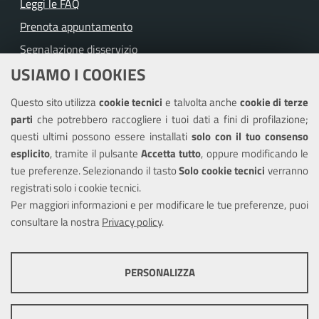
Leggi le FAQ
Prenota appuntamento
Segnalazione disservizio
USIAMO I COOKIES
Richiesta assistenza
Questo sito utilizza
cookie tecnici
e talvolta anche
cookie di terze
Amministrazione trasparente
parti
che potrebbero raccogliere i tuoi dati a fini di profilazione;
Informativa privacy
questi ultimi possono essere installati
solo con il tuo consenso
Note legali
esplicito
, tramite il pulsante
Accetta tutto
, oppure modificando le
tue preferenze. Selezionando il tasto
Solo cookie tecnici
verranno
Piano di miglioramento del sito
registrati solo i cookie tecnici.
Dichiarazione di accessibilità
Per maggiori informazioni e per modificare le tue preferenze, puoi
consultare la nostra
Privacy policy
.
SEGUICI SU
PERSONALIZZA
Facebook
X
Youtube
COOKIE TECNICI
Questi cookie consentono la corretta navigazione del sito e la rendono