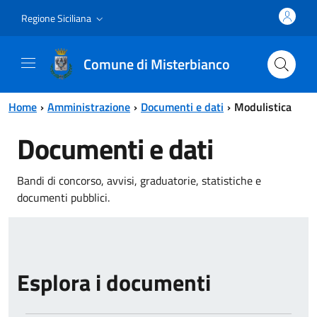
Vai al contenuto principale
Vai al menu principale
Regione Siciliana
Comune di Misterbianco
Home
Amministrazione
Documenti e dati
Modulistica
Documenti e dati
Bandi di concorso, avvisi, graduatorie, statistiche e
documenti pubblici.
Esplora i documenti