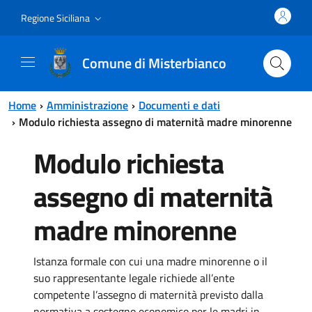
Vai al contenuto principale
Vai al menu principale
Regione Siciliana
Comune di Misterbianco
Home
Amministrazione
Documenti e dati
Modulo richiesta assegno di maternità madre minorenne
Modulo richiesta
assegno di maternità
madre minorenne
Istanza formale con cui una madre minorenne o il
suo rappresentante legale richiede all’ente
competente l’assegno di maternità previsto dalla
normativa a sostegno economico per le madri in