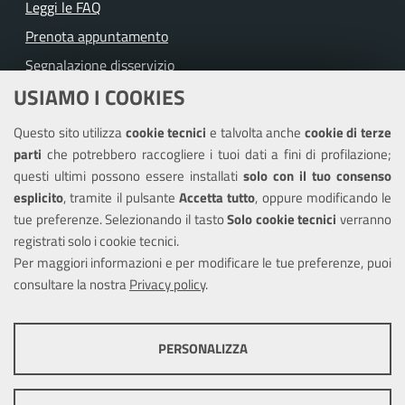
Leggi le FAQ
Prenota appuntamento
Segnalazione disservizio
USIAMO I COOKIES
Richiesta assistenza
Questo sito utilizza
cookie tecnici
e talvolta anche
cookie di terze
Amministrazione trasparente
parti
che potrebbero raccogliere i tuoi dati a fini di profilazione;
Informativa privacy
questi ultimi possono essere installati
solo con il tuo consenso
Note legali
esplicito
, tramite il pulsante
Accetta tutto
, oppure modificando le
tue preferenze. Selezionando il tasto
Solo cookie tecnici
verranno
Piano di miglioramento del sito
registrati solo i cookie tecnici.
Dichiarazione di accessibilità
Per maggiori informazioni e per modificare le tue preferenze, puoi
consultare la nostra
Privacy policy
.
SEGUICI SU
PERSONALIZZA
Facebook
X
Youtube
COOKIE TECNICI
Questi cookie consentono la corretta navigazione del sito e la rendono