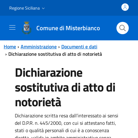
Vai al contenuto principale
Vai al menu principale
Regione Siciliana
Comune di Misterbianco
Home
Amministrazione
Documenti e dati
Dichiarazione sostitutiva di atto di notorietà
Dichiarazione
sostitutiva di atto di
notorietà
Dichiarazione scritta resa dall’interessato ai sensi
del D.P.R. n. 445/2000, con cui si attestano fatti,
stati o qualità personali di cui è a conoscenza
diretta, valida in ambito amministrativo senza