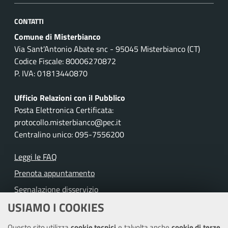
CONTATTI
Comune di Misterbianco
Via Sant'Antonio Abate snc - 95045 Misterbianco (CT)
Codice Fiscale: 80006270872
P. IVA: 01813440870
Ufficio Relazioni con il Pubblico
Posta Elettronica Certificata:
protocollo.misterbianco@pec.it
Centralino unico: 095-7556200
Leggi le FAQ
Prenota appuntamento
Segnalazione disservizio
USIAMO I COOKIES
Richiesta assistenza
Questo sito utilizza
cookie tecnici
e talvolta anche
cookie di terze