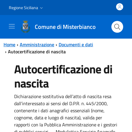
Vai al contenuto principale
Vai al menu principale
Regione Siciliana
Comune di Misterbianco
Home
Amministrazione
Documenti e dati
Autocertificazione di nascita
Autocertificazione di
nascita
Dichiarazione sostitutiva dell’atto di nascita resa
dall’interessato ai sensi del D.P.R. n. 445/2000,
contenente i dati anagrafici essenziali (nome,
cognome, data e luogo di nascita), valida per
rapporti con la Pubblica Amministrazione e i gestori
di pubblici servizi. -- Modulistica Servizio Anagrafe