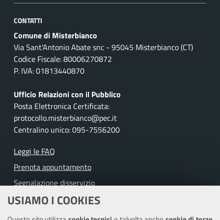
CONTATTI
Comune di Misterbianco
Via Sant'Antonio Abate snc - 95045 Misterbianco (CT)
Codice Fiscale: 80006270872
P. IVA: 01813440870
Ufficio Relazioni con il Pubblico
Posta Elettronica Certificata:
protocollo.misterbianco@pec.it
Centralino unico: 095-7556200
Leggi le FAQ
Prenota appuntamento
Segnalazione disservizio
USIAMO I COOKIES
Richiesta assistenza
Questo sito utilizza
cookie tecnici
e talvolta anche
cookie di terze