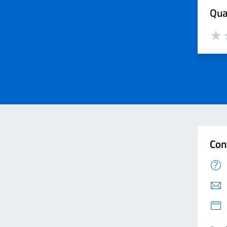
Qua
Valut
V
Con