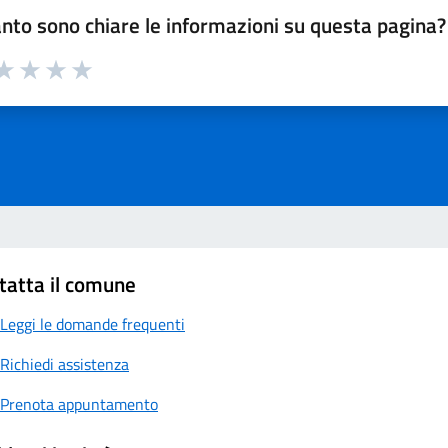
nto sono chiare le informazioni su questa pagina?
a 1 su 5
aluta 2 su 5
Valuta 3 su 5
Valuta 4 su 5
Valuta 5 su 5
tatta il comune
Leggi le domande frequenti
Richiedi assistenza
Prenota appuntamento