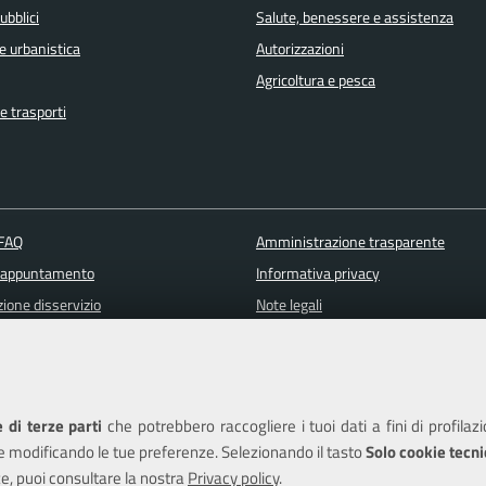
ubblici
Salute, benessere e assistenza
e urbanistica
Autorizzazioni
Agricoltura e pesca
e trasporti
 FAQ
Amministrazione trasparente
 appuntamento
Informativa privacy
ione disservizio
Note legali
a assistenza
Piano di miglioramento del sito
Dichiarazione di accessibilità
 di terze parti
che potrebbero raccogliere i tuoi dati a fini di profilaz
e modificando le tue preferenze. Selezionando il tasto
Solo cookie tecni
e, puoi consultare la nostra
Privacy policy
.