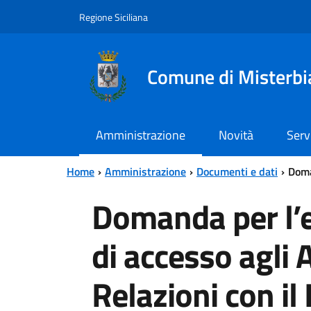
Vai al contenuto principale
Vai al menu principale
Regione Siciliana
Comune di Misterbi
Amministrazione
Novità
Serv
Home
Amministrazione
Documenti e dati
Doman
Domanda per l’es
di accesso agli A
Relazioni con il