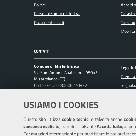
Politici
Appalti p
Personale amministrativo
Catasto 
Documenti e dati
Turismo
Mobilità 
CONTATTI
Comune di Misterbianco
Leggi le
Via Sant'Antonio Abate snc - 95045
Prenota
Misterbianco (CT)
Codice Fiscale: 80006270872
Segnalaz
P. IVA: 01813440870
Richiest
USIAMO I COOKIES
Ufficio Relazioni con il Pubblico
Posta Elettronica Certificata:
protocollo.misterbianco@pec.it
Questo sito utilizza
cookie tecnici
e talvolta anche
cookie
Centralino unico: 095-7556200
consenso esplicito
, tramite il pulsante
Accetta tutto
, oppur
Per maggiori informazioni e per modificare le tue preferenz