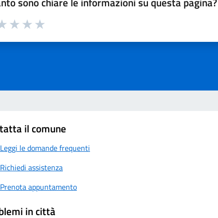
nto sono chiare le informazioni su questa pagina?
a 1 su 5
aluta 2 su 5
Valuta 3 su 5
Valuta 4 su 5
Valuta 5 su 5
tatta il comune
Leggi le domande frequenti
Richiedi assistenza
Prenota appuntamento
blemi in città