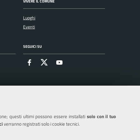
VIVERE IL COMUNE
Luoghi
Eventi
SEGUICI SU
Facebook
X
Youtube
ione; questi ultimi possono essere installati
solo con il tuo
ci
verranno registrati solo i cookie tecnici.