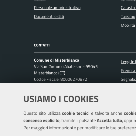
Personale amministrativo
Catasto 
Documenti e dati
Turismo
Mobilità 
CONTATTI
Comune di Misterbianco
Leggi le
Via Sant'Antonio Abate snc - 95045
Prenota
Misterbianco (CT)
Codice Fiscale: 80006270872
Segnalaz
P. IVA: 01813440870
Richiest
USIAMO I COOKIES
Ufficio Relazioni con il Pubblico
Posta Elettronica Certificata:
protocollo.misterbianco@pec.it
Questo sito utilizza
cookie tecnici
e talvolta anche
cookie
Centralino unico: 095-7556200
consenso esplicito
, tramite il pulsante
Accetta tutto
, oppur
Per maggiori informazioni e per modificare le tue preferenz