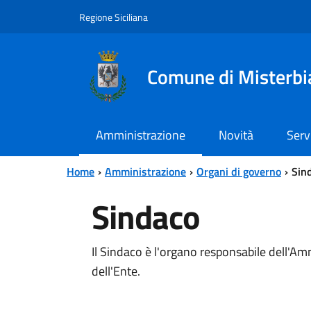
Vai al contenuto principale
Vai al menu principale
Regione Siciliana
Comune di Misterbi
Amministrazione
Novità
Serv
Home
Amministrazione
Organi di governo
Sin
Sindaco
Il Sindaco è l'organo responsabile dell'A
dell'Ente.