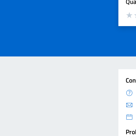
Qua
Valut
V
Con
Pro