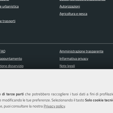
e urbanistica
Autorizzazioni
Agricoltura e pesca
e trasporti
 FAQ
Amministrazione trasparente
 appuntamento
Informativa privacy
ione disservizio
Note legali
a assistenza
Piano di miglioramento del sito
Dichiarazione di accessibilità
 di terze parti
che potrebbero raccogliere i tuoi dati a fini di profilaz
e modificando le tue preferenze. Selezionando il tasto
Solo cookie tecni
e, puoi consultare la nostra
Privacy policy
.