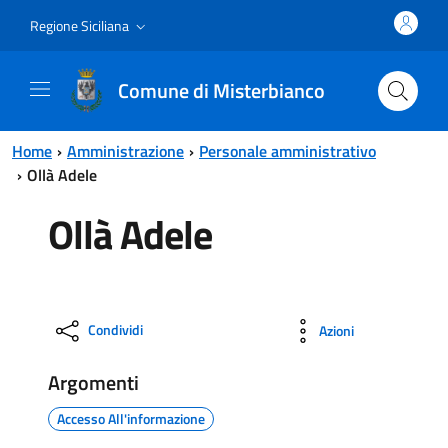
Vai al contenuto principale
Vai al menu principale
Regione Siciliana
Comune di Misterbianco
Home
Amministrazione
Personale amministrativo
Ollà Adele
Ollà Adele
Condividi
Azioni
Argomenti
Accesso All'informazione