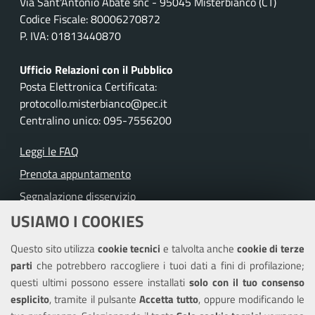
Via Sant'Antonio Abate snc - 95045 Misterbianco (CT)
Codice Fiscale: 80006270872
P. IVA: 01813440870
Ufficio Relazioni con il Pubblico
Posta Elettronica Certificata:
protocollo.misterbianco@pec.it
Centralino unico: 095-7556200
Leggi le FAQ
Prenota appuntamento
Segnalazione disservizio
USIAMO I COOKIES
Richiesta assistenza
Questo sito utilizza
cookie tecnici
e talvolta anche
cookie di terze
Amministrazione trasparente
parti
che potrebbero raccogliere i tuoi dati a fini di profilazione;
Informativa privacy
questi ultimi possono essere installati
solo con il tuo consenso
Note legali
esplicito
, tramite il pulsante
Accetta tutto
, oppure modificando le