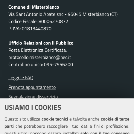
Comune di Misterbianco
Via Sant'Antonio Abate snc - 95045 Misterbianco (CT)
Codice Fiscale: 80006270872
P. IVA: 01813440870
Ufficio Relazioni con il Pubblico
Posta Elettronica Certificata:
protocollo.misterbianco@pec.it
Centralino unico: 095-7556200
Leggi le FAQ
Prenota appuntamento
Segnalazione disservizio
USIAMO I COOKIES
Richiesta assistenza
Questo sito utilizza
cookie tecnici
e talvolta anche
cookie di terze
Amministrazione trasparente
parti
che potrebbero raccogliere i tuoi dati a fini di profilazione;
Informativa privacy
questi ultimi possono essere installati
solo con il tuo consenso