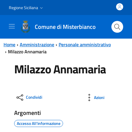
Vai al contenuto principale
Vai al menu principale
Regione Siciliana
Comune di Misterbianco
Home
Amministrazione
Personale amministrativo
Milazzo Annamaria
Milazzo Annamaria
Condividi
Azioni
Argomenti
Accesso All'informazione