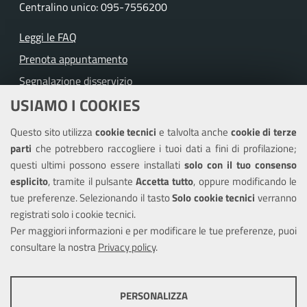
Centralino unico: 095-7556200
Leggi le FAQ
Prenota appuntamento
Segnalazione disservizio
USIAMO I COOKIES
Richiesta assistenza
Questo sito utilizza
cookie tecnici
e talvolta anche
cookie di terze
Amministrazione trasparente
parti
che potrebbero raccogliere i tuoi dati a fini di profilazione;
Informativa privacy
questi ultimi possono essere installati
solo con il tuo consenso
Note legali
esplicito
, tramite il pulsante
Accetta tutto
, oppure modificando le
tue preferenze. Selezionando il tasto
Solo cookie tecnici
verranno
Piano di miglioramento del sito
registrati solo i cookie tecnici.
Dichiarazione di accessibilità
Per maggiori informazioni e per modificare le tue preferenze, puoi
consultare la nostra
Privacy policy
.
SEGUICI SU
PERSONALIZZA
Facebook
X
Youtube