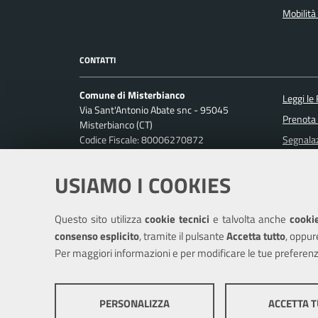
Mobilità 
CONTATTI
Comune di Misterbianco
Leggi le
Via Sant'Antonio Abate snc - 95045
Prenota
Misterbianco (CT)
Codice Fiscale: 80006270872
Segnalaz
P. IVA: 01813440870
Richiest
USIAMO I COOKIES
Ufficio Relazioni con il Pubblico
Posta Elettronica Certificata:
protocollo.misterbianco@pec.it
Questo sito utilizza
cookie tecnici
e talvolta anche
cookie
Centralino unico: 095-7556200
consenso esplicito
, tramite il pulsante
Accetta tutto
, oppur
Per maggiori informazioni e per modificare le tue preferenz
Mappa del sito
Cookie policy
Cr
PERSONALIZZA
ACCETTA 