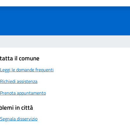
a 1 su 5
aluta 2 su 5
Valuta 3 su 5
Valuta 4 su 5
Valuta 5 su 5
tatta il comune
Leggi le domande frequenti
Richiedi assistenza
Prenota appuntamento
blemi in città
Segnala disservizio