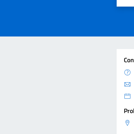
Valut
V
Con
Pro