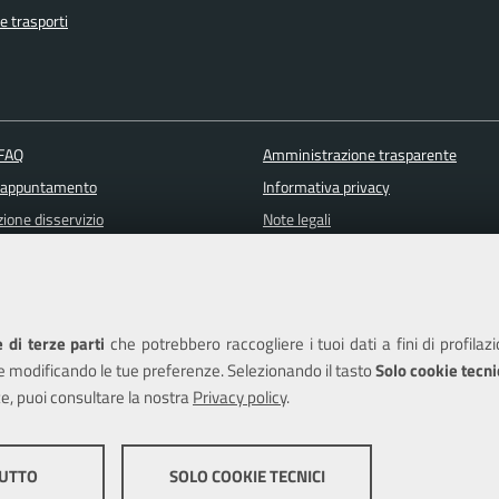
e trasporti
 FAQ
Amministrazione trasparente
 appuntamento
Informativa privacy
ione disservizio
Note legali
a assistenza
Piano di miglioramento del sito
Dichiarazione di accessibilità
 di terze parti
che potrebbero raccogliere i tuoi dati a fini di profilaz
e modificando le tue preferenze. Selezionando il tasto
Solo cookie tecni
e, puoi consultare la nostra
Privacy policy
.
edits
TUTTO
SOLO COOKIE TECNICI