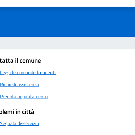
a 1 su 5
aluta 2 su 5
Valuta 3 su 5
Valuta 4 su 5
Valuta 5 su 5
tatta il comune
Leggi le domande frequenti
Richiedi assistenza
Prenota appuntamento
blemi in città
Segnala disservizio