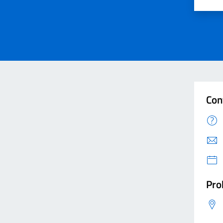
Valut
V
Con
Pro