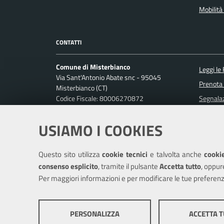
Mobilità 
CONTATTI
Comune di Misterbianco
Leggi le
Via Sant'Antonio Abate snc - 95045
Prenota
Misterbianco (CT)
Codice Fiscale: 80006270872
Segnalaz
P. IVA: 01813440870
Richiest
USIAMO I COOKIES
Ufficio Relazioni con il Pubblico
Posta Elettronica Certificata:
protocollo.misterbianco@pec.it
Questo sito utilizza
cookie tecnici
e talvolta anche
cookie
Centralino unico: 095-7556200
consenso esplicito
, tramite il pulsante
Accetta tutto
, oppur
Per maggiori informazioni e per modificare le tue preferenz
Mappa del sito
Cookie policy
Cr
PERSONALIZZA
ACCETTA 