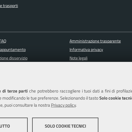
e trasporti
 FAQ
Amministrazione trasparente
 appuntamento
Informativa privacy
ione disservizio
Note legali
a assistenza
Piano di miglioramento del sito
Dichiarazione di accessibilità
 di terze parti
che potrebbero raccogliere i tuoi dati a fini di profilaz
e modificando le tue preferenze. Selezionando il tasto
Solo cookie tecni
e, puoi consultare la nostra
Privacy policy
.
edits
TUTTO
SOLO COOKIE TECNICI