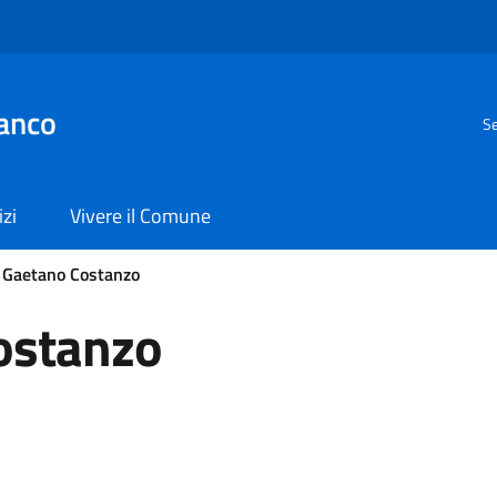
anco
Se
izi
Vivere il Comune
o Gaetano Costanzo
ostanzo