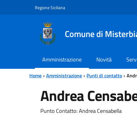
Vai al contenuto principale
Vai al menu principale
Regione Siciliana
Comune di Misterbi
Amministrazione
Novità
Serv
Home
Amministrazione
Punti di contatto
Andr
Andrea Censabe
Punto Contatto: Andrea Censabella