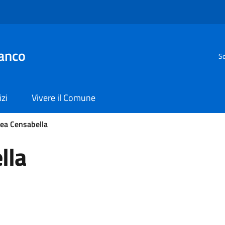
anco
Se
izi
Vivere il Comune
ea Censabella
lla