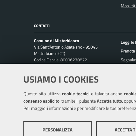
Mobilità 
CONTATTI
Comune di Misterbianco
Leggi le
Via Sant'Antonio Abate snc - 95045
Prenota
Misterbianco (CT)
Codice Fiscale: 80006270872
Segnalaz
P. IVA: 01813440870
Richiest
USIAMO I COOKIES
Ufficio Relazioni con il Pubblico
Posta Elettronica Certificata:
protocollo.misterbianco@pec.it
Questo sito utilizza
cookie tecnici
e talvolta anche
cookie
Centralino unico: 095-7556200
consenso esplicito
, tramite il pulsante
Accetta tutto
, oppur
Per maggiori informazioni e per modificare le tue preferenz
Mappa del sito
Cookie policy
Cr
PERSONALIZZA
ACCETTA 