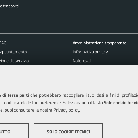
e trasporti
 FAQ
Amministrazione trasparente
 appuntamento
Informativa privacy
ione disservizio
Note legali
a assistenza
Piano di miglioramento del sito
Dichiarazione di accessibilità
 di terze parti
che potrebbero raccogliere i tuoi dati a fini di profilaz
e modificando le tue preferenze. Selezionando il tasto
Solo cookie tecni
e, puoi consultare la nostra
Privacy policy
.
edits
TUTTO
SOLO COOKIE TECNICI