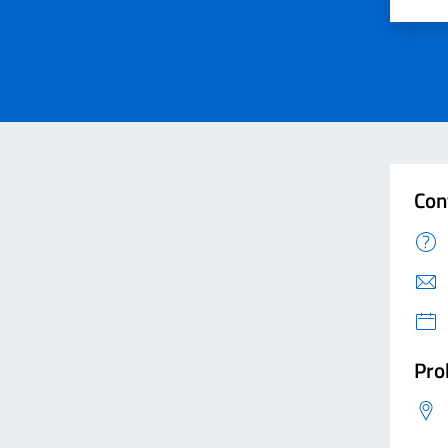
Valut
V
Con
Pro