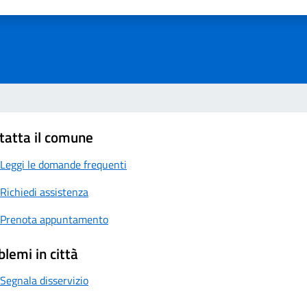
a 1 su 5
aluta 2 su 5
Valuta 3 su 5
Valuta 4 su 5
Valuta 5 su 5
tatta il comune
Leggi le domande frequenti
Richiedi assistenza
Prenota appuntamento
blemi in città
Segnala disservizio