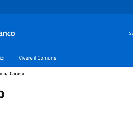
anco
Se
izi
Vivere il Comune
nina Caruso
o