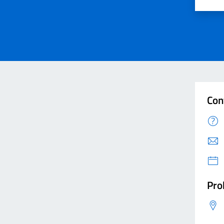
Valut
V
Con
Pro