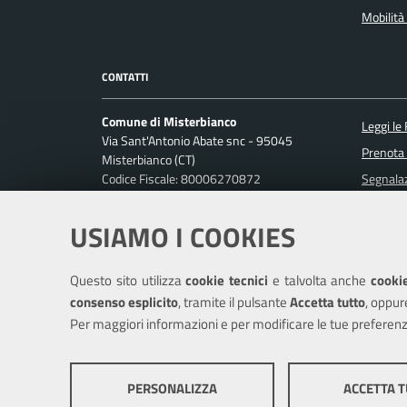
Mobilità 
CONTATTI
Comune di Misterbianco
Leggi le
Via Sant'Antonio Abate snc - 95045
Prenota
Misterbianco (CT)
Codice Fiscale: 80006270872
Segnalaz
P. IVA: 01813440870
Richiest
USIAMO I COOKIES
Ufficio Relazioni con il Pubblico
Posta Elettronica Certificata:
protocollo.misterbianco@pec.it
Questo sito utilizza
cookie tecnici
e talvolta anche
cookie
Centralino unico: 095-7556200
consenso esplicito
, tramite il pulsante
Accetta tutto
, oppur
Per maggiori informazioni e per modificare le tue preferenz
Mappa del sito
Cookie policy
Cr
PERSONALIZZA
ACCETTA 