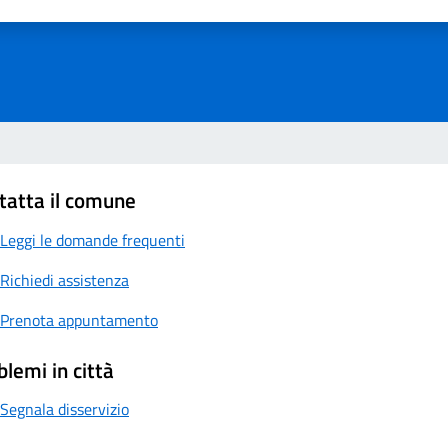
a 1 su 5
aluta 2 su 5
Valuta 3 su 5
Valuta 4 su 5
Valuta 5 su 5
tatta il comune
Leggi le domande frequenti
Richiedi assistenza
Prenota appuntamento
blemi in città
Segnala disservizio