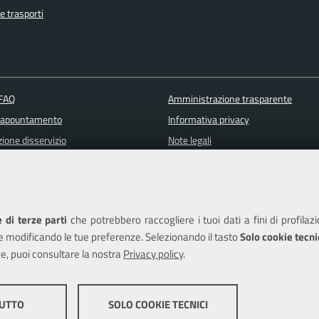
e trasporti
 FAQ
Amministrazione trasparente
 appuntamento
Informativa privacy
ione disservizio
Note legali
a assistenza
Piano di miglioramento del sito
Dichiarazione di accessibilità
 di terze parti
che potrebbero raccogliere i tuoi dati a fini di profilaz
e modificando le tue preferenze. Selezionando il tasto
Solo cookie tecni
e, puoi consultare la nostra
Privacy policy
.
edits
TUTTO
SOLO COOKIE TECNICI