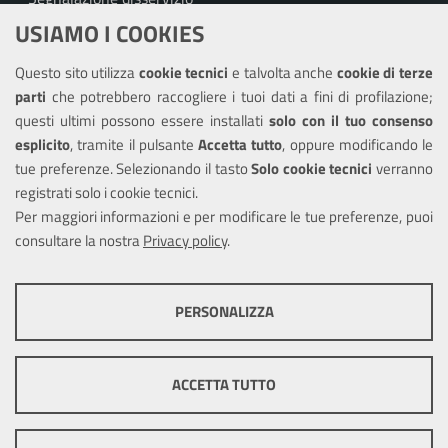
USIAMO I COOKIES
Richiesta assistenza
Questo sito utilizza
cookie tecnici
e talvolta anche
cookie di terze
Amministrazione trasparente
parti
che potrebbero raccogliere i tuoi dati a fini di profilazione;
Informativa privacy
questi ultimi possono essere installati
solo con il tuo consenso
Note legali
esplicito
, tramite il pulsante
Accetta tutto
, oppure modificando le
tue preferenze. Selezionando il tasto
Solo cookie tecnici
verranno
Piano di miglioramento del sito
registrati solo i cookie tecnici.
Dichiarazione di accessibilità
Per maggiori informazioni e per modificare le tue preferenze, puoi
consultare la nostra
Privacy policy
.
SEGUICI SU
PERSONALIZZA
Facebook
X
Youtube
COOKIE TECNICI
Questi cookie consentono la corretta navigazione del sito e la rendono
ACCETTA TUTTO
ottimale per ogni utente. Essi non raccolgono i tuoi dati e le tue
informazioni di navigazione per scopi di marketing e profilazione, e
Mappa del sito
Cookie
pertanto possono essere utilizzati senza bisogno di acquisire il tuo
policy
Credits