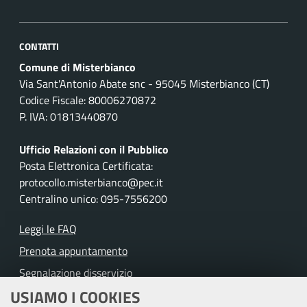
CONTATTI
Comune di Misterbianco
Via Sant'Antonio Abate snc - 95045 Misterbianco (CT)
Codice Fiscale: 80006270872
P. IVA: 01813440870
Ufficio Relazioni con il Pubblico
Posta Elettronica Certificata:
protocollo.misterbianco@pec.it
Centralino unico: 095-7556200
Leggi le FAQ
Prenota appuntamento
Segnalazione disservizio
USIAMO I COOKIES
Richiesta assistenza