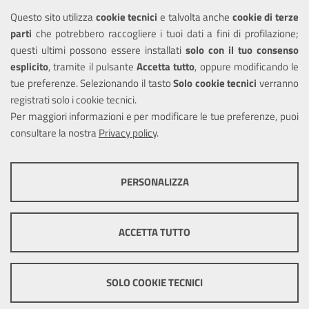
Questo sito utilizza
cookie tecnici
e talvolta anche
cookie di terze
Amministrazione trasparente
parti
che potrebbero raccogliere i tuoi dati a fini di profilazione;
Informativa privacy
questi ultimi possono essere installati
solo con il tuo consenso
Note legali
esplicito
, tramite il pulsante
Accetta tutto
, oppure modificando le
tue preferenze. Selezionando il tasto
Solo cookie tecnici
verranno
Piano di miglioramento del sito
registrati solo i cookie tecnici.
Dichiarazione di accessibilità
Per maggiori informazioni e per modificare le tue preferenze, puoi
consultare la nostra
Privacy policy
.
SEGUICI SU
PERSONALIZZA
Facebook
X
Youtube
COOKIE TECNICI
Questi cookie consentono la corretta navigazione del sito e la rendono
ACCETTA TUTTO
ottimale per ogni utente. Essi non raccolgono i tuoi dati e le tue
informazioni di navigazione per scopi di marketing e profilazione, e
Mappa del sito
Cookie
pertanto possono essere utilizzati senza bisogno di acquisire il tuo
policy
Credits
consenso.
SOLO COOKIE TECNICI
Mostra altre informazioni