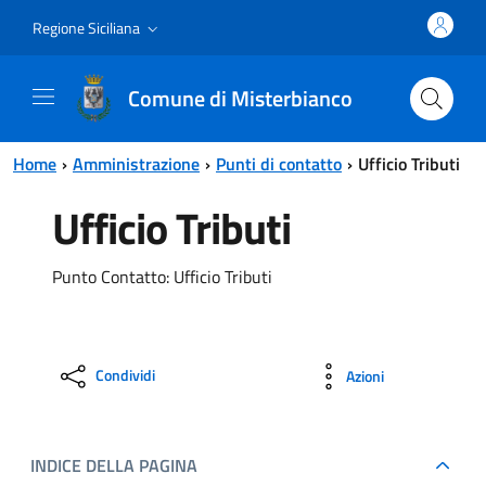
Vai al contenuto principale
Vai al menu principale
Regione Siciliana
Comune di Misterbianco
Home
Amministrazione
Punti di contatto
Ufficio Tributi
Ufficio Tributi
Punto Contatto: Ufficio Tributi
Condividi
Azioni
INDICE DELLA PAGINA