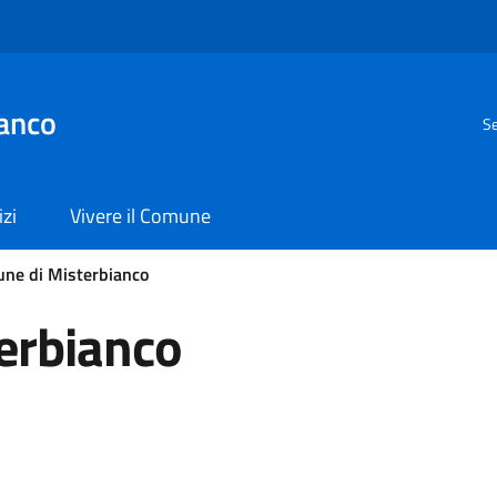
anco
Se
izi
Vivere il Comune
ne di Misterbianco
erbianco