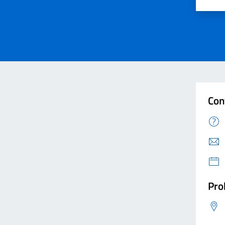
Valut
V
Con
Pro