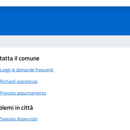
a 1 su 5
aluta 2 su 5
Valuta 3 su 5
Valuta 4 su 5
Valuta 5 su 5
tatta il comune
Leggi le domande frequenti
Richiedi assistenza
Prenota appuntamento
blemi in città
Segnala disservizio