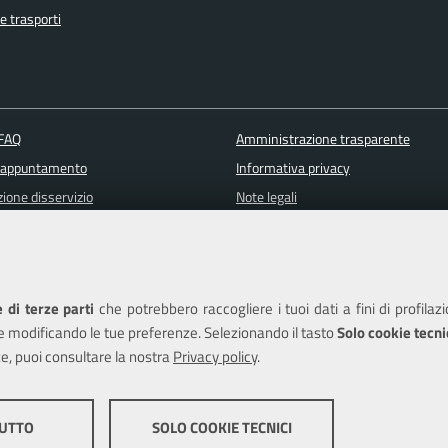
e trasporti
 FAQ
Amministrazione trasparente
 appuntamento
Informativa privacy
ione disservizio
Note legali
a assistenza
Piano di miglioramento del sito
Dichiarazione di accessibilità
 di terze parti
che potrebbero raccogliere i tuoi dati a fini di profilaz
e modificando le tue preferenze. Selezionando il tasto
Solo cookie tecni
e, puoi consultare la nostra
Privacy policy
.
edits
TUTTO
SOLO COOKIE TECNICI