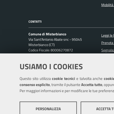
Mobilità 
CONTATTI
Comune di Misterbianco
Leggi le
Via Sant'Antonio Abate snc - 95045
Prenota
Misterbianco (CT)
Codice Fiscale: 80006270872
Segnalaz
P. IVA: 01813440870
Richiest
USIAMO I COOKIES
Ufficio Relazioni con il Pubblico
Posta Elettronica Certificata:
protocollo.misterbianco@pec.it
Questo sito utilizza
cookie tecnici
e talvolta anche
cookie
Centralino unico: 095-7556200
consenso esplicito
, tramite il pulsante
Accetta tutto
, oppur
Per maggiori informazioni e per modificare le tue preferenz
Mappa del sito
Cookie policy
Cr
PERSONALIZZA
ACCETTA 