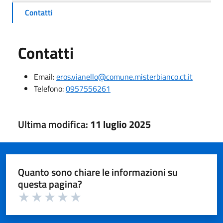
Contatti
Contatti
Email:
eros.vianello@comune.misterbianco.ct.it
Telefono:
0957556261
Ultima modifica:
11 luglio 2025
Quanto sono chiare le informazioni su
questa pagina?
Valuta 1 su 5
Valuta 2 su 5
Valuta 3 su 5
Valuta 4 su 5
Valuta 5 su 5