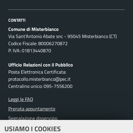
CONTATTI
Comune di Misterbianco
Via Sant'Antonio Abate snc - 95045 Misterbianco (CT)
Codice Fiscale: 80006270872
P. IVA: 01813440870
Ufficio Relazioni con il Pubblico
Posta Elettronica Certificata:
protocollo.misterbianco@pec.it
Centralino unico: 095-7556200
Leggi le FAQ
Prenota appuntamento
Segnalazione disservizio
USIAMO I COOKIES
Richiesta assistenza