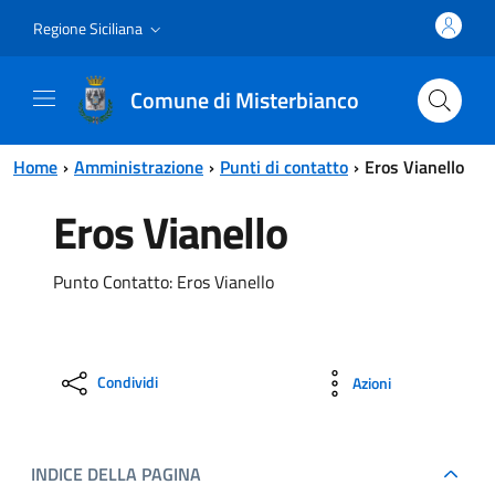
Vai al contenuto principale
Vai al menu principale
Regione Siciliana
Comune di Misterbianco
Home
Amministrazione
Punti di contatto
Eros Vianello
Eros Vianello
Punto Contatto: Eros Vianello
Condividi
Azioni
INDICE DELLA PAGINA