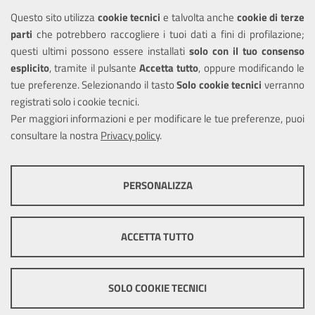
Questo sito utilizza
cookie tecnici
e talvolta anche
cookie di terze
Amministrazione trasparente
parti
che potrebbero raccogliere i tuoi dati a fini di profilazione;
Informativa privacy
questi ultimi possono essere installati
solo con il tuo consenso
Note legali
esplicito
, tramite il pulsante
Accetta tutto
, oppure modificando le
tue preferenze. Selezionando il tasto
Solo cookie tecnici
verranno
Piano di miglioramento del sito
registrati solo i cookie tecnici.
Dichiarazione di accessibilità
Per maggiori informazioni e per modificare le tue preferenze, puoi
consultare la nostra
Privacy policy
.
SEGUICI SU
PERSONALIZZA
Facebook
X
Youtube
COOKIE TECNICI
Questi cookie consentono la corretta navigazione del sito e la rendono
ACCETTA TUTTO
ottimale per ogni utente. Essi non raccolgono i tuoi dati e le tue
informazioni di navigazione per scopi di marketing e profilazione, e
Mappa del sito
Cookie
pertanto possono essere utilizzati senza bisogno di acquisire il tuo
policy
Credits
consenso.
SOLO COOKIE TECNICI
Mostra altre informazioni