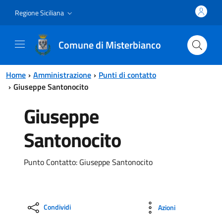
Vai al contenuto principale
Vai al menu principale
Regione Siciliana
Comune di Misterbianco
Home
Amministrazione
Punti di contatto
Giuseppe Santonocito
Giuseppe
Santonocito
Punto Contatto: Giuseppe Santonocito
Condividi
Azioni