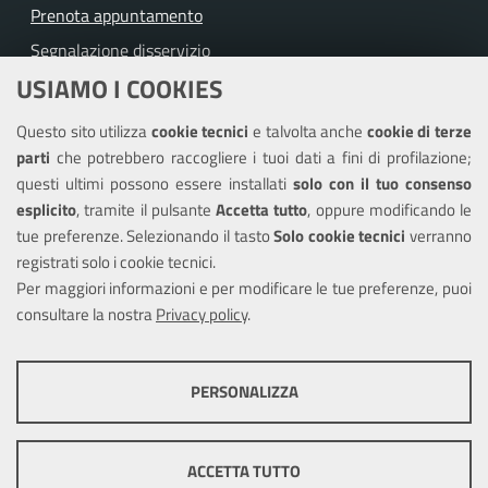
Prenota appuntamento
Segnalazione disservizio
USIAMO I COOKIES
Richiesta assistenza
Questo sito utilizza
cookie tecnici
e talvolta anche
cookie di terze
Amministrazione trasparente
parti
che potrebbero raccogliere i tuoi dati a fini di profilazione;
Informativa privacy
questi ultimi possono essere installati
solo con il tuo consenso
Note legali
esplicito
, tramite il pulsante
Accetta tutto
, oppure modificando le
tue preferenze. Selezionando il tasto
Solo cookie tecnici
verranno
Piano di miglioramento del sito
registrati solo i cookie tecnici.
Dichiarazione di accessibilità
Per maggiori informazioni e per modificare le tue preferenze, puoi
consultare la nostra
Privacy policy
.
SEGUICI SU
PERSONALIZZA
Facebook
X
Youtube
COOKIE TECNICI
Questi cookie consentono la corretta navigazione del sito e la rendono
ACCETTA TUTTO
ottimale per ogni utente. Essi non raccolgono i tuoi dati e le tue