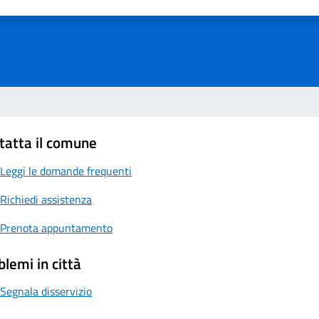
a 1 su 5
aluta 2 su 5
Valuta 3 su 5
Valuta 4 su 5
Valuta 5 su 5
tatta il comune
Leggi le domande frequenti
Richiedi assistenza
Prenota appuntamento
blemi in città
Segnala disservizio