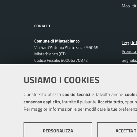
Mobilità 
CONTATTI
Comune di Misterbianco
Leggi le
Via Sant'Antonio Abate snc - 95045
Prenota
Misterbianco (CT)
Codice Fiscale: 80006270872
Segnalaz
P. IVA: 01813440870
Richiest
USIAMO I COOKIES
Ufficio Relazioni con il Pubblico
Posta Elettronica Certificata:
protocollo.misterbianco@pec.it
Questo sito utilizza
cookie tecnici
e talvolta anche
cookie
Centralino unico: 095-7556200
consenso esplicito
, tramite il pulsante
Accetta tutto
, oppur
Per maggiori informazioni e per modificare le tue preferenz
Mappa del sito
Cookie policy
Cr
PERSONALIZZA
ACCETTA 