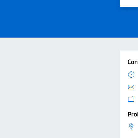
Valut
V
Con
Pro