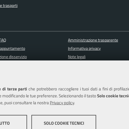
e trasporti
 FAQ
Amministrazione trasparente
 appuntamento
Informativa privacy
ione disservizio
Note legali
a assistenza
Piano di miglioramento del sito
Dichiarazione di accessibilità
 di terze parti
che potrebbero raccogliere i tuoi dati a fini di profilaz
e modificando le tue preferenze. Selezionando il tasto
Solo cookie tecni
e, puoi consultare la nostra
Privacy policy
.
edits
TUTTO
SOLO COOKIE TECNICI