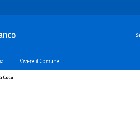
anco
Se
izi
Vivere il Comune
o Coco