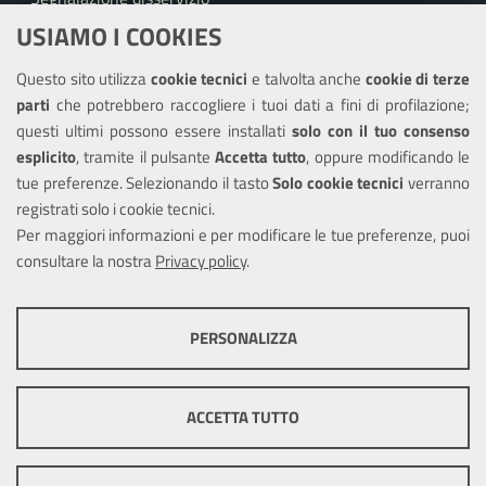
USIAMO I COOKIES
Richiesta assistenza
Questo sito utilizza
cookie tecnici
e talvolta anche
cookie di terze
Amministrazione trasparente
parti
che potrebbero raccogliere i tuoi dati a fini di profilazione;
Informativa privacy
questi ultimi possono essere installati
solo con il tuo consenso
Note legali
esplicito
, tramite il pulsante
Accetta tutto
, oppure modificando le
tue preferenze. Selezionando il tasto
Solo cookie tecnici
verranno
Piano di miglioramento del sito
registrati solo i cookie tecnici.
Dichiarazione di accessibilità
Per maggiori informazioni e per modificare le tue preferenze, puoi
consultare la nostra
Privacy policy
.
SEGUICI SU
PERSONALIZZA
Facebook
X
Youtube
COOKIE TECNICI
Questi cookie consentono la corretta navigazione del sito e la rendono
ACCETTA TUTTO
ottimale per ogni utente. Essi non raccolgono i tuoi dati e le tue
informazioni di navigazione per scopi di marketing e profilazione, e
Mappa del sito
Cookie
pertanto possono essere utilizzati senza bisogno di acquisire il tuo
policy
Credits