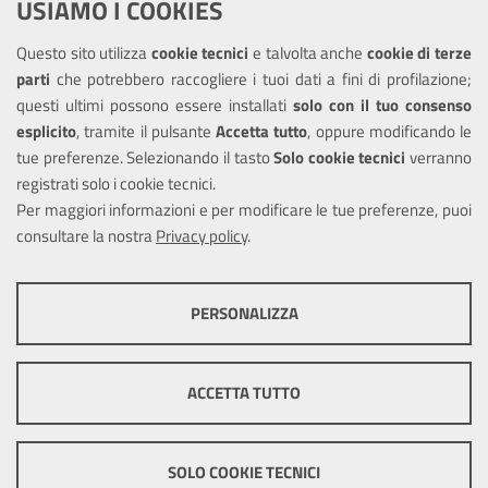
USIAMO I COOKIES
Richiesta assistenza
Questo sito utilizza
cookie tecnici
e talvolta anche
cookie di terze
Amministrazione trasparente
parti
che potrebbero raccogliere i tuoi dati a fini di profilazione;
Informativa privacy
questi ultimi possono essere installati
solo con il tuo consenso
Note legali
esplicito
, tramite il pulsante
Accetta tutto
, oppure modificando le
tue preferenze. Selezionando il tasto
Solo cookie tecnici
verranno
Piano di miglioramento del sito
registrati solo i cookie tecnici.
Dichiarazione di accessibilità
Per maggiori informazioni e per modificare le tue preferenze, puoi
consultare la nostra
Privacy policy
.
SEGUICI SU
PERSONALIZZA
Facebook
X
Youtube
COOKIE TECNICI
Questi cookie consentono la corretta navigazione del sito e la rendono
ACCETTA TUTTO
ottimale per ogni utente. Essi non raccolgono i tuoi dati e le tue
informazioni di navigazione per scopi di marketing e profilazione, e
Mappa del sito
Cookie
pertanto possono essere utilizzati senza bisogno di acquisire il tuo
policy
Credits
consenso.
SOLO COOKIE TECNICI