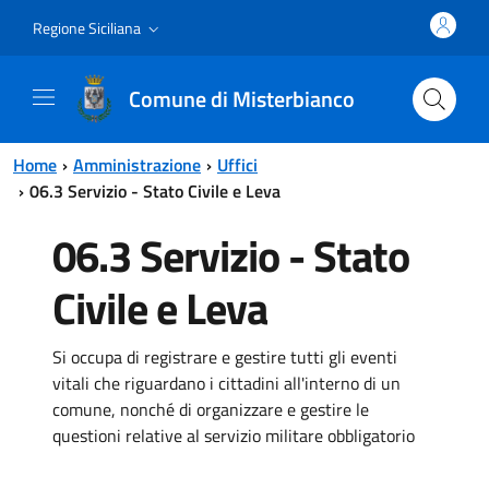
Vai al contenuto principale
Vai al menu principale
Regione Siciliana
Comune di Misterbianco
Home
Amministrazione
Uffici
06.3 Servizio - Stato Civile e Leva
06.3 Servizio - Stato
Civile e Leva
Si occupa di registrare e gestire tutti gli eventi
vitali che riguardano i cittadini all'interno di un
comune, nonché di organizzare e gestire le
questioni relative al servizio militare obbligatorio