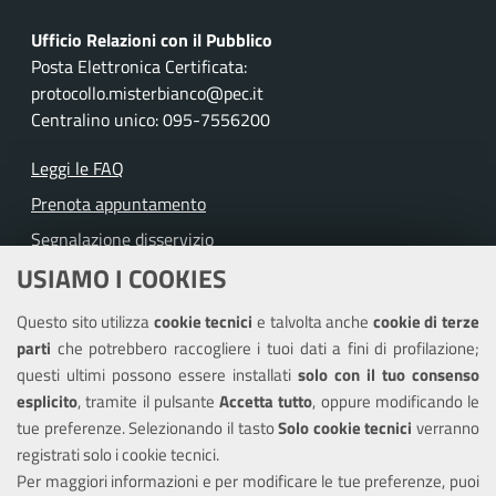
Ufficio Relazioni con il Pubblico
Posta Elettronica Certificata:
protocollo.misterbianco@pec.it
Centralino unico: 095-7556200
Leggi le FAQ
Prenota appuntamento
Segnalazione disservizio
USIAMO I COOKIES
Richiesta assistenza
Questo sito utilizza
cookie tecnici
e talvolta anche
cookie di terze
Amministrazione trasparente
parti
che potrebbero raccogliere i tuoi dati a fini di profilazione;
Informativa privacy
questi ultimi possono essere installati
solo con il tuo consenso
Note legali
esplicito
, tramite il pulsante
Accetta tutto
, oppure modificando le
tue preferenze. Selezionando il tasto
Solo cookie tecnici
verranno
Piano di miglioramento del sito
registrati solo i cookie tecnici.
Dichiarazione di accessibilità
Per maggiori informazioni e per modificare le tue preferenze, puoi