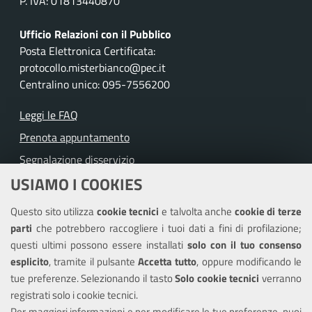
P. IVA: 01813440870
Ufficio Relazioni con il Pubblico
Posta Elettronica Certificata:
protocollo.misterbianco@pec.it
Centralino unico: 095-7556200
Leggi le FAQ
Prenota appuntamento
Segnalazione disservizio
USIAMO I COOKIES
Richiesta assistenza
Questo sito utilizza
cookie tecnici
e talvolta anche
cookie di terze
Amministrazione trasparente
parti
che potrebbero raccogliere i tuoi dati a fini di profilazione;
Informativa privacy
questi ultimi possono essere installati
solo con il tuo consenso
Note legali
esplicito
, tramite il pulsante
Accetta tutto
, oppure modificando le
tue preferenze. Selezionando il tasto
Solo cookie tecnici
verranno
Piano di miglioramento del sito
registrati solo i cookie tecnici.
Dichiarazione di accessibilità
Per maggiori informazioni e per modificare le tue preferenze, puoi