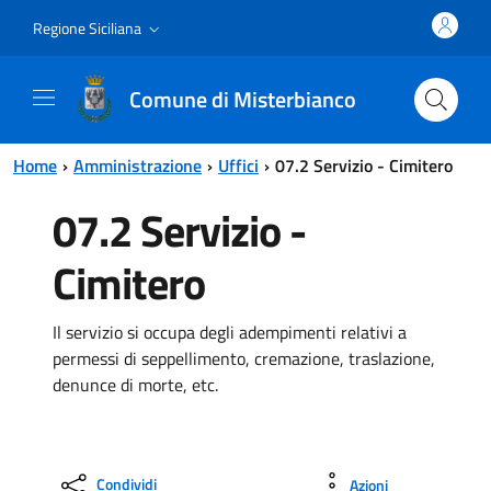
Vai al contenuto principale
Vai al menu principale
Regione Siciliana
Comune di Misterbianco
Home
Amministrazione
Uffici
07.2 Servizio - Cimitero
07.2 Servizio -
Cimitero
Il servizio si occupa degli adempimenti relativi a
permessi di seppellimento, cremazione, traslazione,
denunce di morte, etc.
Condividi
Azioni