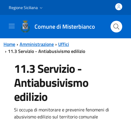
Vai al contenuto principale
Vai al menu principale
Regione Siciliana
Comune di Misterbianco
Home
Amministrazione
Uffici
11.3 Servizio - Antiabusivismo edilizio
11.3 Servizio -
Antiabusivismo
edilizio
Si occupa di monitorare e prevenire fenomeni di
abusivismo edilizio sul territorio comunale