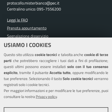
protocollo.misterbianco@pec.it
Centralino unico: 095-7556200
Leggi le FAQ
Prenota appuntamento
Segnalazione disservizio
USIAMO I COOKIES
Richiesta assistenza
Questo sito utilizza
cookie tecnici
e talvolta anche
cookie di terze
Amministrazione trasparente
parti
che potrebbero raccogliere i tuoi dati a fini di profilazione;
Informativa privacy
questi ultimi possono essere installati
solo con il tuo consenso
Note legali
esplicito
, tramite il pulsante
Accetta tutto
, oppure modificando le
tue preferenze. Selezionando il tasto
Solo cookie tecnici
verranno
Piano di miglioramento del sito
registrati solo i cookie tecnici.
Dichiarazione di accessibilità
Per maggiori informazioni e per modificare le tue preferenze, puoi
consultare la nostra
Privacy policy
.
SEGUICI SU