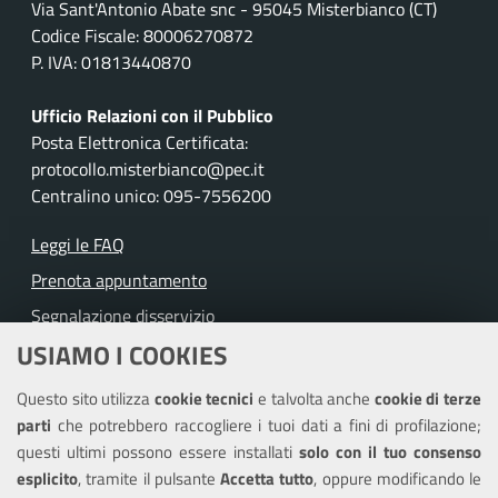
Via Sant'Antonio Abate snc - 95045 Misterbianco (CT)
Codice Fiscale: 80006270872
P. IVA: 01813440870
Ufficio Relazioni con il Pubblico
Posta Elettronica Certificata:
protocollo.misterbianco@pec.it
Centralino unico: 095-7556200
Leggi le FAQ
Prenota appuntamento
Segnalazione disservizio
USIAMO I COOKIES
Richiesta assistenza
Questo sito utilizza
cookie tecnici
e talvolta anche
cookie di terze
Amministrazione trasparente
parti
che potrebbero raccogliere i tuoi dati a fini di profilazione;
Informativa privacy
questi ultimi possono essere installati
solo con il tuo consenso
Note legali
esplicito
, tramite il pulsante
Accetta tutto
, oppure modificando le