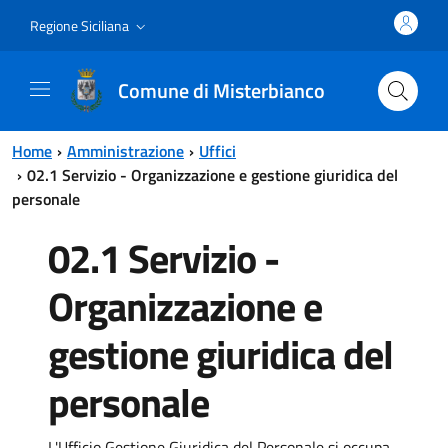
Vai al contenuto principale
Vai al menu principale
Regione Siciliana
Comune di Misterbianco
Home
Amministrazione
Uffici
02.1 Servizio - Organizzazione e gestione giuridica del
personale
02.1 Servizio -
Organizzazione e
gestione giuridica del
personale
L'Ufficio Gestione Giuridica del Personale si occupa