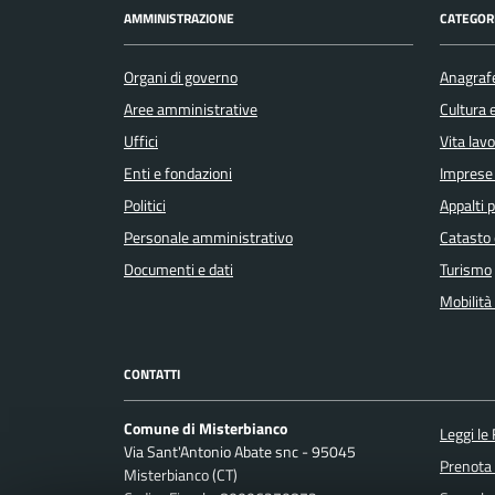
AMMINISTRAZIONE
CATEGORI
Organi di governo
Anagrafe
Aree amministrative
Cultura 
Uffici
Vita lav
Enti e fondazioni
Imprese
Politici
Appalti p
Personale amministrativo
Catasto 
Documenti e dati
Turismo
Mobilità 
CONTATTI
Comune di Misterbianco
Leggi le
Via Sant'Antonio Abate snc - 95045
Prenota
Misterbianco (CT)