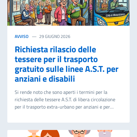
ii. secondo quanto disposto dall’art. 3 comma 4 lett.
b del .p.r.s.n. 589/2018) che individui forme di
assistenza da rendersi a favore degli stessi. Da
giorno 29/06/2026 sarà reperibile sul sito ufficiale
del Comune di Catania - Servizi, il modulo online
AVVISO
29 GIUGNO 2026
per la presentazione dell'istanza. Termine ultimo
per la presentazione delle istanze giorno
Richiesta rilascio delle
27/07/2026. Per tutti i dettagli consultare l'avviso
tessere per il trasporto
in allegato
gratuito sulle linee A.S.T. per
anziani e disabili
Si rende noto che sono aperti i termini per la
richiesta delle tessere A.S.T. di libera circolazione
per il trasporto extra-urbano per anziani e per
persone con disabilità - anno 2027. Possono
avanzare apposita richiesta per l’anno 2027: gli
anziani residenti a Misterbianco, che desiderano
ottenere la tessera di libera circolazione su mezzi