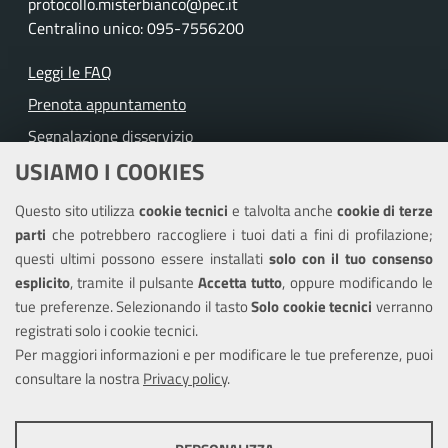
protocollo.misterbianco@pec.it
Centralino unico: 095-7556200
Leggi le FAQ
Prenota appuntamento
Segnalazione disservizio
USIAMO I COOKIES
Richiesta assistenza
Questo sito utilizza
cookie tecnici
e talvolta anche
cookie di terze
Amministrazione trasparente
parti
che potrebbero raccogliere i tuoi dati a fini di profilazione;
Informativa privacy
questi ultimi possono essere installati
solo con il tuo consenso
Note legali
esplicito
, tramite il pulsante
Accetta tutto
, oppure modificando le
tue preferenze. Selezionando il tasto
Solo cookie tecnici
verranno
Piano di miglioramento del sito
registrati solo i cookie tecnici.
Dichiarazione di accessibilità
Per maggiori informazioni e per modificare le tue preferenze, puoi
consultare la nostra
Privacy policy
.
SEGUICI SU