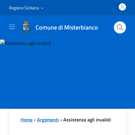
Vai al contenuto principale
Vai al menu principale
Regione Siciliana
Comune di Misterbianco
Home
Argomenti
Assistenza agli invalidi