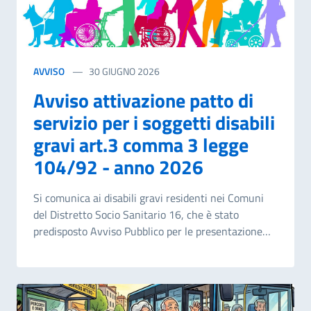
AVVISO
30 GIUGNO 2026
Avviso attivazione patto di
servizio per i soggetti disabili
gravi art.3 comma 3 legge
104/92 - anno 2026
Si comunica ai disabili gravi residenti nei Comuni
del Distretto Socio Sanitario 16, che è stato
predisposto Avviso Pubblico per le presentazione
delle istanze per la sottoscrizione del patto di
servizio per i soggetti in possesso della
certificazione di cui alla legge 104/1992 art 3
comma.3 e dal d.lgs 3 maggio 2024, n.62 e ss.mm. e