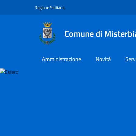
Vai al contenuto principale
Vai al menu principale
Regione Siciliana
Comune di Misterbi
Amministrazione
Novità
Serv