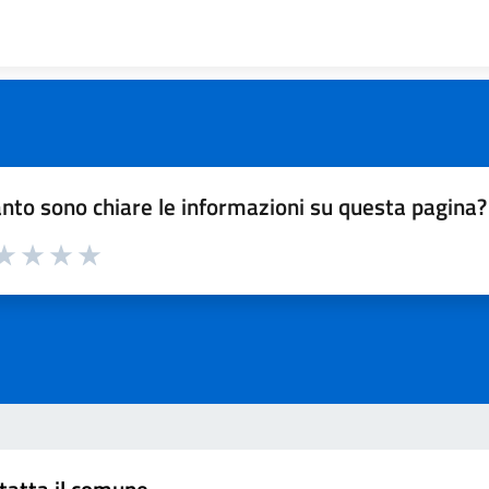
nto sono chiare le informazioni su questa pagina?
a 1 su 5
aluta 2 su 5
Valuta 3 su 5
Valuta 4 su 5
Valuta 5 su 5