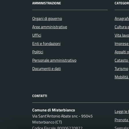
AMMINISTRAZIONE
CATEGORI
Organi di governo
Anagrafe
Aree amministrative
Cultura 
Uffici
Vita lav
Enti e fondazioni
Imprese
Politici
Appalti p
Personale amministrativo
Catasto 
Documenti e dati
Turismo
Mobilità 
CONTATTI
Comune di Misterbianco
Leggi le
Via Sant'Antonio Abate snc - 95045
Prenota
Misterbianco (CT)
Codice Fiscale: 80006270872
Segnalaz