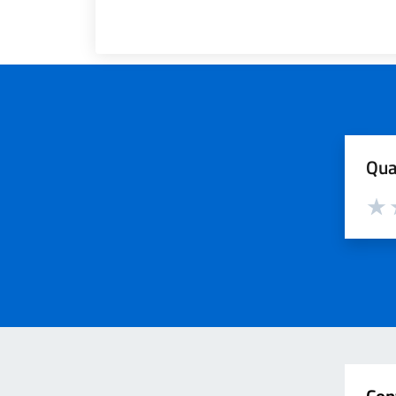
Qua
Valut
V