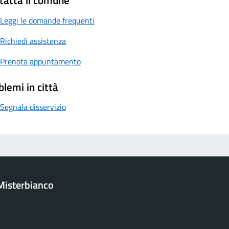
tatta il comune
Leggi le domande frequenti
Richiedi assistenza
Prenota appuntamento
blemi in città
Segnala disservizio
Misterbianco