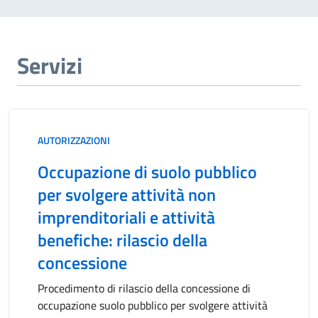
Micronido “Playschool” con sede in Via De Felice n.
63 (capacità ricettiva N. 9 posti) Per tutti i dettagli
consultare l'avviso in allegato, con le relative
Servizi
graduatorie.
AUTORIZZAZIONI
Occupazione di suolo pubblico
per svolgere attività non
imprenditoriali e attività
benefiche: rilascio della
concessione
Procedimento di rilascio della concessione di
occupazione suolo pubblico per svolgere attività