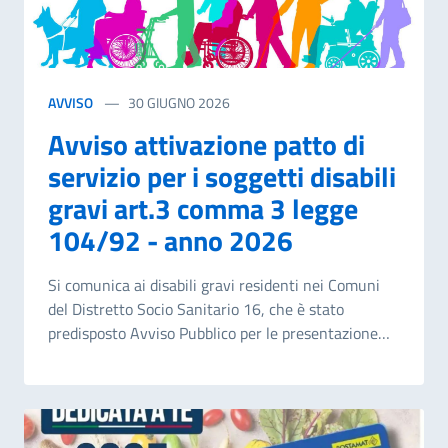
AVVISO
30 GIUGNO 2026
Avviso attivazione patto di
servizio per i soggetti disabili
gravi art.3 comma 3 legge
104/92 - anno 2026
Si comunica ai disabili gravi residenti nei Comuni
del Distretto Socio Sanitario 16, che è stato
predisposto Avviso Pubblico per le presentazione
delle istanze per la sottoscrizione del patto di
servizio per i soggetti in possesso della
certificazione di cui alla legge 104/1992 art 3
comma.3 e dal d.lgs 3 maggio 2024, n.62 e ss.mm. e