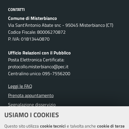
CONTATTI
Comune di Misterbianco
Via Sant'Antonio Abate snc - 95045 Misterbianco (CT)
Codice Fiscale: 80006270872
P. IVA: 01813440870
Ufficio Relazioni con il Pubblico
Posta Elettronica Certificata:
protocollo.misterbianco@pec.it
Centralino unico: 095-7556200
Leggi le FAQ
Prenota appuntamento
Segnalazione disservizio
USIAMO I COOKIES
Richiesta assistenza
Questo sito utilizza
cookie tecnici
e talvolta anche
cookie di terze
Amministrazione trasparente