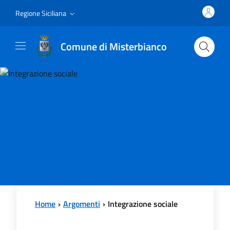
Vai al contenuto principale
Vai al menu principale
Regione Siciliana
Comune di Misterbianco
Home
Argomenti
Integrazione sociale