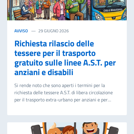
AVVISO
29 GIUGNO 2026
Richiesta rilascio delle
tessere per il trasporto
gratuito sulle linee A.S.T. per
anziani e disabili
Si rende noto che sono aperti i termini per la
richiesta delle tessere A.S.T. di libera circolazione
per il trasporto extra-urbano per anziani e per
persone con disabilità - anno 2027. Possono
avanzare apposita richiesta per l’anno 2027: gli
anziani residenti a Misterbianco, che desiderano
ottenere la tessera di libera circolazione su mezzi