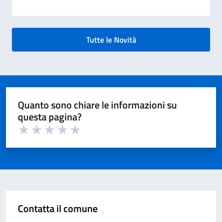
all’affidamento del servizio di trasporto scolastico
mediante scuolabus di proprietà comunale per gli
anni scolastici 2026/2027 e 2027/2028. CUP:
G29I26000430004 CIG: BC3256DDA7 Per ulteriori
Tutte le Novità
dettagli consultare gli allegati in coda, oppure
collegarsi al link della procedura qui di seguito
indicato: Link Procedura
Quanto sono chiare le informazioni su
questa pagina?
Valuta 1 su 5
Valuta 2 su 5
Valuta 3 su 5
Valuta 4 su 5
Valuta 5 su 5
Contatta il comune