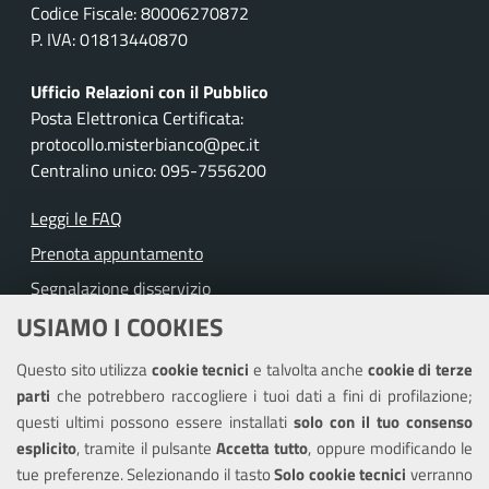
Codice Fiscale: 80006270872
P. IVA: 01813440870
Ufficio Relazioni con il Pubblico
Posta Elettronica Certificata:
protocollo.misterbianco@pec.it
Centralino unico: 095-7556200
Leggi le FAQ
Prenota appuntamento
Segnalazione disservizio
USIAMO I COOKIES
Richiesta assistenza
Questo sito utilizza
cookie tecnici
e talvolta anche
cookie di terze
Amministrazione trasparente
parti
che potrebbero raccogliere i tuoi dati a fini di profilazione;
Informativa privacy
questi ultimi possono essere installati
solo con il tuo consenso
Note legali
esplicito
, tramite il pulsante
Accetta tutto
, oppure modificando le
tue preferenze. Selezionando il tasto
Solo cookie tecnici
verranno
Piano di miglioramento del sito