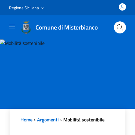
Vai al contenuto principale
Vai al menu principale
Regione Siciliana
Comune di Misterbianco
Home
Argomenti
Mobilità sostenibile