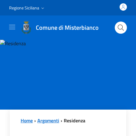
Vai al contenuto principale
Vai al menu principale
Regione Siciliana
Comune di Misterbianco
Home
Argomenti
Residenza