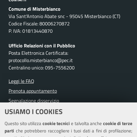
Comune di Misterbianco
Via Sant'Antonio Abate snc - 95045 Misterbianco (CT)
Codice Fiscale: 80006270872
P. IVA: 01813440870
Ufficio Relazioni con il Pubblico
Posta Elettronica Certificata:
protocollo.misterbianco@pec.it
Centralino unico: 095-7556200
Leggi le FAQ
Prenota appuntamento
Segnalazione disservizio
USIAMO I COOKIES
Richiesta assistenza
Questo sito utilizza
cookie tecnici
e talvolta anche
cookie di terze
Amministrazione trasparente
parti
che potrebbero raccogliere i tuoi dati a fini di profilazione;
Informativa privacy