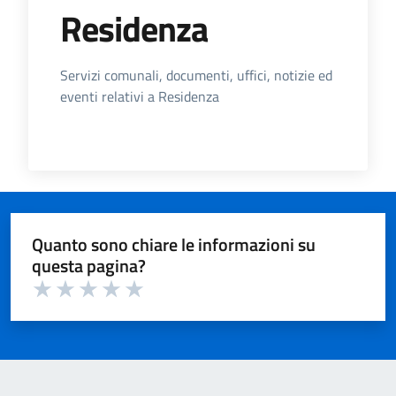
Residenza
Dettagli dell'Argomento
Servizi comunali, documenti, uffici, notizie ed
eventi relativi a Residenza
Quanto sono chiare le informazioni su
questa pagina?
Valuta 1 su 5
Valuta 2 su 5
Valuta 3 su 5
Valuta 4 su 5
Valuta 5 su 5