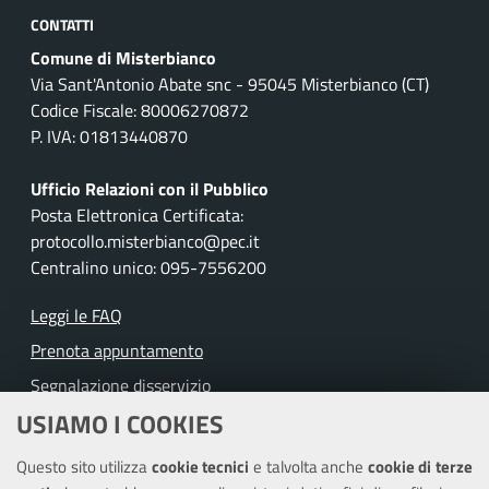
CONTATTI
Comune di Misterbianco
Via Sant'Antonio Abate snc - 95045 Misterbianco (CT)
Codice Fiscale: 80006270872
P. IVA: 01813440870
Ufficio Relazioni con il Pubblico
Posta Elettronica Certificata:
protocollo.misterbianco@pec.it
Centralino unico: 095-7556200
Leggi le FAQ
Prenota appuntamento
Segnalazione disservizio
USIAMO I COOKIES
Richiesta assistenza
Questo sito utilizza
cookie tecnici
e talvolta anche
cookie di terze
Amministrazione trasparente