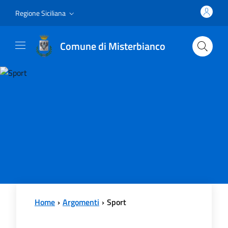
Vai al contenuto principale
Vai al menu principale
Regione Siciliana
Comune di Misterbianco
Home
Argomenti
Sport