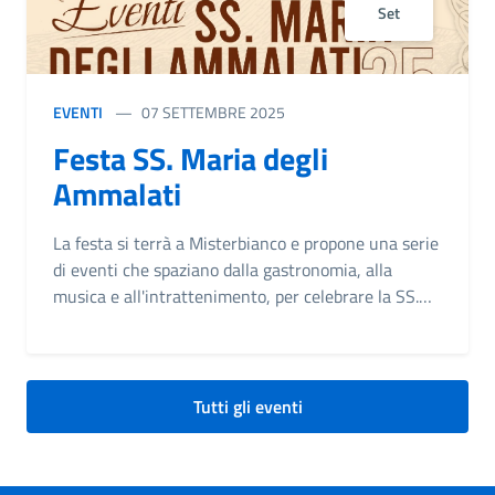
Set
EVENTI
07 SETTEMBRE 2025
Festa SS. Maria degli
Ammalati
La festa si terrà a Misterbianco e propone una serie
di eventi che spaziano dalla gastronomia, alla
musica e all'intrattenimento, per celebrare la SS.
Maria degli Ammalati. Programma degli Eventi 7
Settembre: Pane e Calici Sotto le Stelle Ora:
20:00 Dove: Parco del "Campanarazzu"
Dettagli: Una serata benefica dedicata al
Tutti gli eventi
volontariato. Potrai degustare pane condito, vino e
birre, e avrai anche l'opportunità di osservare le
stelle. La serata sarà animata dal concerto live degli