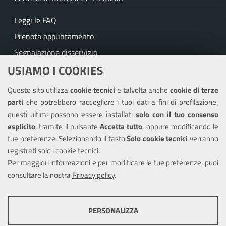
Leggi le FAQ
Prenota appuntamento
Segnalazione disservizio
USIAMO I COOKIES
Richiesta assistenza
Questo sito utilizza
cookie tecnici
e talvolta anche
cookie di terze
Amministrazione trasparente
parti
che potrebbero raccogliere i tuoi dati a fini di profilazione;
Informativa privacy
questi ultimi possono essere installati
solo con il tuo consenso
Note legali
esplicito
, tramite il pulsante
Accetta tutto
, oppure modificando le
tue preferenze. Selezionando il tasto
Solo cookie tecnici
verranno
Piano di miglioramento del sito
registrati solo i cookie tecnici.
Dichiarazione di accessibilità
Per maggiori informazioni e per modificare le tue preferenze, puoi
consultare la nostra
Privacy policy
.
SEGUICI SU
PERSONALIZZA
Facebook
X
Youtube
COOKIE TECNICI