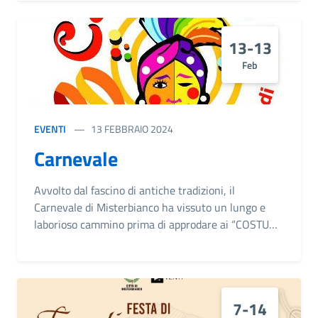
13-13
Feb
EVENTI
13 FEBBRAIO 2024
Carnevale
Avvolto dal fascino di antiche tradizioni, il
Carnevale di Misterbianco ha vissuto un lungo e
laborioso cammino prima di approdare ai “COSTUMI
PIU’ BELLI DI SICILIA”. L’odierna specificità,
orgogliosamente difesa, è solo un tassello del
mosaico che ha dato alla più genuina “festa di
popolo” precise identità di costume. Sito Ufficiale
7-14