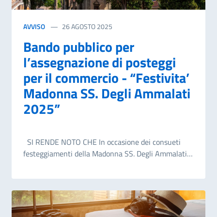
AVVISO
26 AGOSTO 2025
Bando pubblico per
l’assegnazione di posteggi
per il commercio - “Festivita’
Madonna SS. Degli Ammalati
2025”
SI RENDE NOTO CHE In occasione dei consueti
festeggiamenti della Madonna SS. Degli Ammalati è
indetto bando pubblico per l’assegnazione in
concessione temporanea di N. 6 postazioni a Piazza
del Carmine giorno lunedì 15 Settembre 2025, dalle
ore 08:00 alle ore 24:00, per gli esercenti che
manifestano la volontà di svolgere attività di