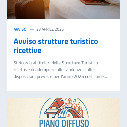
commercio temporaneo sulle aree pubbliche. Per
tutti i dettagli consultare i seguenti allegati.
AVVISO
23 APRILE 2026
Avviso strutture turistico
ricettive
Si ricorda ai titolari delle Strutture Turistico-
ricettive di adempiere alle scadenze e alle
disposizioni previste per l’anno 2026 così come
stabilite dal D.A. n. 2104 del 25/06/2025 e ss.mm.ii.
Per tutte le informazioni consultare l'avviso
completo in allegato e la relativa documentazione.
N.B. Si fa presente la S.V. di attenzionare le
disposizioni e le scadenze relative alla singola
tipologia di struttura turistico – ricettiva di proprio
interesse, contenute all’interno del decreto, anche