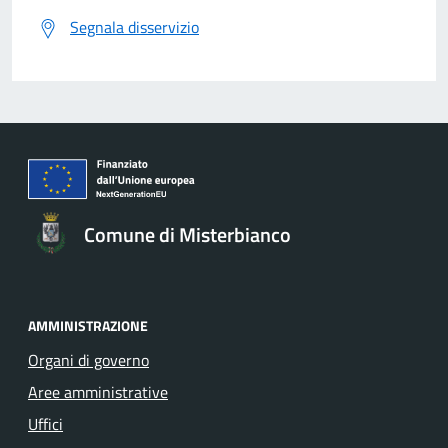
Dettagli: L'evento conclusivo della festa, una
Segnala disservizio
kermesse musicale dedicata al rock.
Comune di Misterbianco
AMMINISTRAZIONE
Organi di governo
Aree amministrative
Uffici