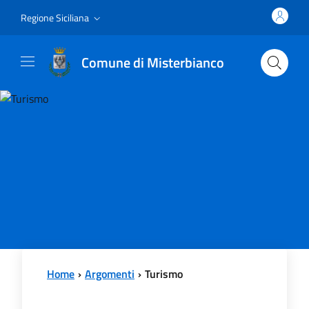
Vai al contenuto principale
Vai al menu principale
Regione Siciliana
Comune di Misterbianco
Home
Argomenti
Turismo