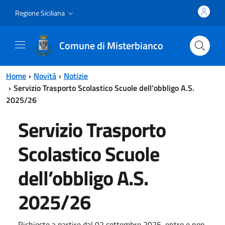
Vai al contenuto principale
Vai al menu principale
Regione Siciliana
Comune di Misterbianco
Home
Novità
Notizie
Servizio Trasporto Scolastico Scuole dell’obbligo A.S.
2025/26
Servizio Trasporto
Scolastico Scuole
dell’obbligo A.S.
2025/26
Richieste a partire dal 02 settembre 2025, entro e non