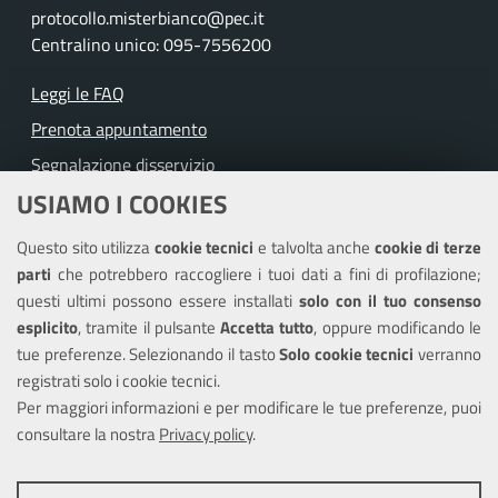
protocollo.misterbianco@pec.it
Centralino unico: 095-7556200
Leggi le FAQ
Prenota appuntamento
Segnalazione disservizio
USIAMO I COOKIES
Richiesta assistenza
Questo sito utilizza
cookie tecnici
e talvolta anche
cookie di terze
Amministrazione trasparente
parti
che potrebbero raccogliere i tuoi dati a fini di profilazione;
Informativa privacy
questi ultimi possono essere installati
solo con il tuo consenso
Note legali
esplicito
, tramite il pulsante
Accetta tutto
, oppure modificando le
tue preferenze. Selezionando il tasto
Solo cookie tecnici
verranno
Piano di miglioramento del sito
registrati solo i cookie tecnici.
Dichiarazione di accessibilità
Per maggiori informazioni e per modificare le tue preferenze, puoi
consultare la nostra
Privacy policy
.
SEGUICI SU