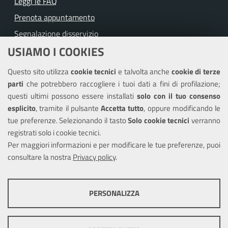
Leggi le FAQ
Prenota appuntamento
Segnalazione disservizio
USIAMO I COOKIES
Richiesta assistenza
Questo sito utilizza
cookie tecnici
e talvolta anche
cookie di terze
Amministrazione trasparente
parti
che potrebbero raccogliere i tuoi dati a fini di profilazione;
Informativa privacy
questi ultimi possono essere installati
solo con il tuo consenso
Note legali
esplicito
, tramite il pulsante
Accetta tutto
, oppure modificando le
tue preferenze. Selezionando il tasto
Solo cookie tecnici
verranno
Piano di miglioramento del sito
registrati solo i cookie tecnici.
Dichiarazione di accessibilità
Per maggiori informazioni e per modificare le tue preferenze, puoi
consultare la nostra
Privacy policy
.
SEGUICI SU
PERSONALIZZA
Facebook
X
Youtube
COOKIE TECNICI
Questi cookie consentono la corretta navigazione del sito e la rendono