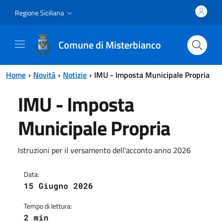
Vai al contenuto principale
Vai al menu principale
Regione Siciliana
Comune di Misterbianco
Home
Novità
Notizie
IMU - Imposta Municipale Propria
IMU - Imposta
Municipale Propria
Istruzioni per il versamento dell'acconto anno 2026
Data:
15 Giugno 2026
Tempo di lettura:
2 min