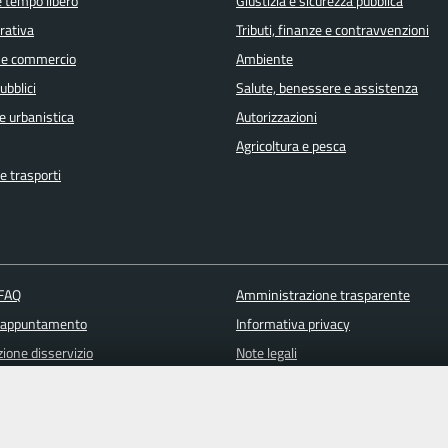
e tempo libero
Giustizia e sicurezza pubblica
orativa
Tributi, finanze e contravvenzioni
 e commercio
Ambiente
ubblici
Salute, benessere e assistenza
e urbanistica
Autorizzazioni
Agricoltura e pesca
e trasporti
 FAQ
Amministrazione trasparente
 appuntamento
Informativa privacy
ione disservizio
Note legali
a assistenza
Piano di miglioramento del sito
Dichiarazione di accessibilità