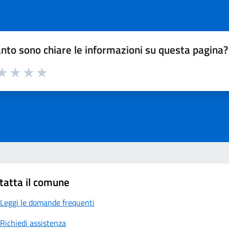
nto sono chiare le informazioni su questa pagina?
a 1 su 5
aluta 2 su 5
Valuta 3 su 5
Valuta 4 su 5
Valuta 5 su 5
tatta il comune
Leggi le domande frequenti
Richiedi assistenza