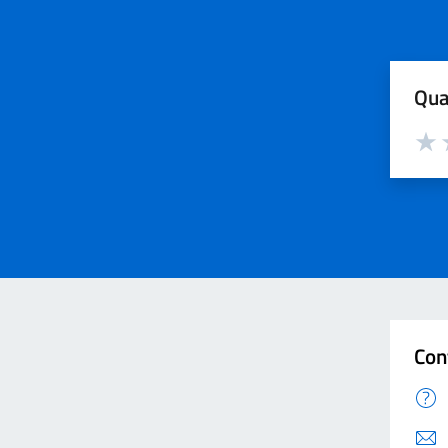
Qua
Valut
V
Con