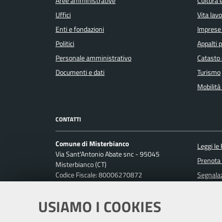
Aree amministrative
Cultura 
Uffici
Vita lav
Enti e fondazioni
Imprese
Politici
Appalti p
Personale amministrativo
Catasto 
Documenti e dati
Turismo
Mobilità 
CONTATTI
Comune di Misterbianco
Leggi le
Via Sant'Antonio Abate snc - 95045
Prenota
Misterbianco (CT)
Codice Fiscale: 80006270872
Segnalaz
P. IVA: 01813440870
Richiest
USIAMO I COOKIES
Ufficio Relazioni con il Pubblico
Posta Elettronica Certificata: