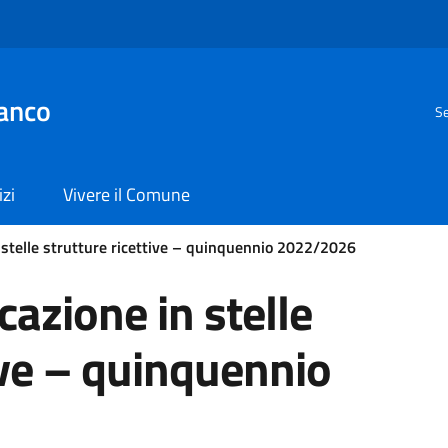
anco
Se
izi
Vivere il Comune
n stelle strutture ricettive – quinquennio 2022/2026
cazione in stelle
ive – quinquennio