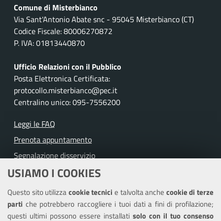
Comune di Misterbianco
Via Sant'Antonio Abate snc - 95045 Misterbianco (CT)
Codice Fiscale: 80006270872
P. IVA: 01813440870
Ufficio Relazioni con il Pubblico
Posta Elettronica Certificata:
protocollo.misterbianco@pec.it
Centralino unico: 095-7556200
Leggi le FAQ
Prenota appuntamento
Segnalazione disservizio
USIAMO I COOKIES
Richiesta assistenza
Questo sito utilizza
cookie tecnici
e talvolta anche
cookie di terze
Amministrazione trasparente
parti
che potrebbero raccogliere i tuoi dati a fini di profilazione;
Informativa privacy
questi ultimi possono essere installati
solo con il tuo consenso