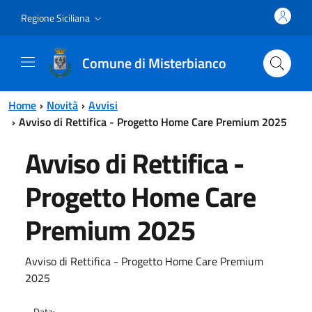
Vai al contenuto principale
Vai al menu principale
Regione Siciliana
Comune di Misterbianco
Home
Novità
Avvisi
Avviso di Rettifica - Progetto Home Care Premium 2025
Avviso di Rettifica -
Progetto Home Care
Premium 2025
Avviso di Rettifica - Progetto Home Care Premium
2025
Data: