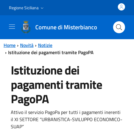
Vai al contenuto principale
Vai al menu principale
Regione Siciliana
Comune di Misterbianco
Home
Novità
Notizie
Istituzione dei pagamenti tramite PagoPA
Istituzione dei
pagamenti tramite
PagoPA
Attivo il servizio PagoPa per tutti i pagamenti inerenti
il XI SETTORE “URBANISTICA-SVILUPPO ECONOMICO-
SUAP”