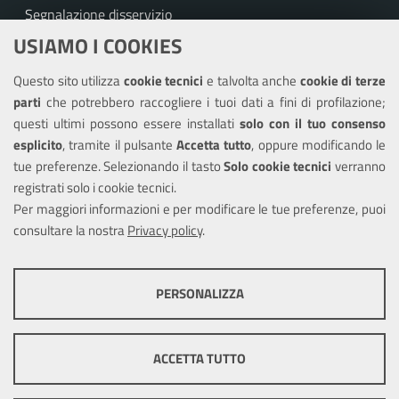
Segnalazione disservizio
USIAMO I COOKIES
Richiesta assistenza
Questo sito utilizza
cookie tecnici
e talvolta anche
cookie di terze
Amministrazione trasparente
parti
che potrebbero raccogliere i tuoi dati a fini di profilazione;
Informativa privacy
questi ultimi possono essere installati
solo con il tuo consenso
Note legali
esplicito
, tramite il pulsante
Accetta tutto
, oppure modificando le
tue preferenze. Selezionando il tasto
Solo cookie tecnici
verranno
Piano di miglioramento del sito
registrati solo i cookie tecnici.
Dichiarazione di accessibilità
Per maggiori informazioni e per modificare le tue preferenze, puoi
consultare la nostra
Privacy policy
.
SEGUICI SU
PERSONALIZZA
Facebook
X
Youtube
COOKIE TECNICI
Questi cookie consentono la corretta navigazione del sito e la rendono
ACCETTA TUTTO
ottimale per ogni utente. Essi non raccolgono i tuoi dati e le tue
informazioni di navigazione per scopi di marketing e profilazione, e
Mappa del sito
Cookie