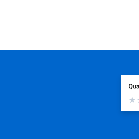
Qua
Valut
V