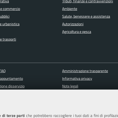
orativa
Tributi, finanze e contravvenzioni
 e commercio
Ambiente
ubblici
Salute, benessere e assistenza
e urbanistica
Autorizzazioni
Agricoltura e pesca
e trasporti
 FAQ
Amministrazione trasparente
 appuntamento
Informativa privacy
ione disservizio
Note legali
a assistenza
Piano di miglioramento del sito
Dichiarazione di accessibilità
 di terze parti
che potrebbero raccogliere i tuoi dati a fini di profilaz