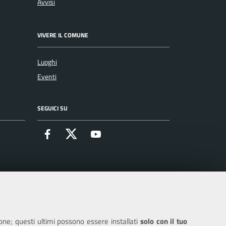
Avvisi
VIVERE IL COMUNE
Luoghi
Eventi
SEGUICI SU
Facebook
X
Youtube
ione; questi ultimi possono essere installati
solo con il tuo