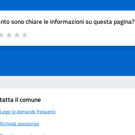
nto sono chiare le informazioni su questa pagina?
a 1 su 5
aluta 2 su 5
Valuta 3 su 5
Valuta 4 su 5
Valuta 5 su 5
tatta il comune
Leggi le domande frequenti
Richiedi assistenza