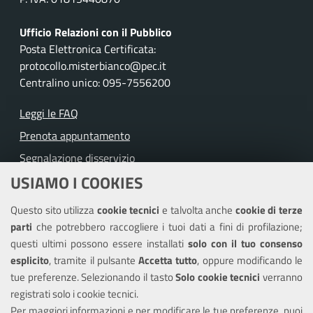
Ufficio Relazioni con il Pubblico
Posta Elettronica Certificata:
protocollo.misterbianco@pec.it
Centralino unico: 095-7556200
Leggi le FAQ
Prenota appuntamento
Segnalazione disservizio
USIAMO I COOKIES
Richiesta assistenza
Questo sito utilizza
cookie tecnici
e talvolta anche
cookie di terze
Amministrazione trasparente
parti
che potrebbero raccogliere i tuoi dati a fini di profilazione;
Informativa privacy
questi ultimi possono essere installati
solo con il tuo consenso
Note legali
esplicito
, tramite il pulsante
Accetta tutto
, oppure modificando le
tue preferenze. Selezionando il tasto
Solo cookie tecnici
verranno
Piano di miglioramento del sito
registrati solo i cookie tecnici.
Dichiarazione di accessibilità
Per maggiori informazioni e per modificare le tue preferenze, puoi