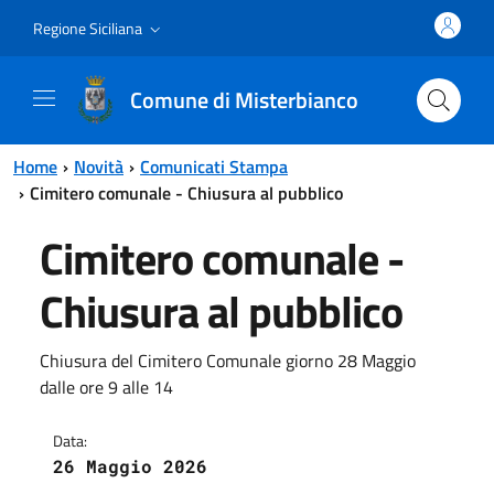
Vai al contenuto principale
Vai al menu principale
Regione Siciliana
Comune di Misterbianco
Home
Novità
Comunicati Stampa
Cimitero comunale - Chiusura al pubblico
Cimitero comunale -
Chiusura al pubblico
Chiusura del Cimitero Comunale giorno 28 Maggio
dalle ore 9 alle 14
Data:
26 Maggio 2026