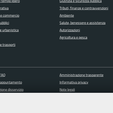
e tempo libero
Giustizia e sicurezza pubblica
orativa
Tributi, finanze e contravvenzioni
 e commercio
Ambiente
ubblici
Salute, benessere e assistenza
e urbanistica
Autorizzazioni
Agricoltura e pesca
e trasporti
 FAQ
Amministrazione trasparente
 appuntamento
Informativa privacy
ione disservizio
Note legali
a assistenza
Piano di miglioramento del sito
Dichiarazione di accessibilità