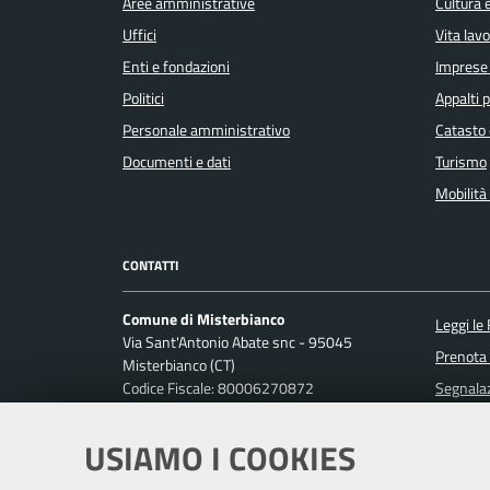
Aree amministrative
Cultura 
Uffici
Vita lav
Enti e fondazioni
Imprese
Politici
Appalti p
Personale amministrativo
Catasto 
Documenti e dati
Turismo
Mobilità 
CONTATTI
Comune di Misterbianco
Leggi le
Via Sant'Antonio Abate snc - 95045
Prenota
Misterbianco (CT)
Codice Fiscale: 80006270872
Segnalaz
P. IVA: 01813440870
Richiest
USIAMO I COOKIES
Ufficio Relazioni con il Pubblico
Posta Elettronica Certificata: