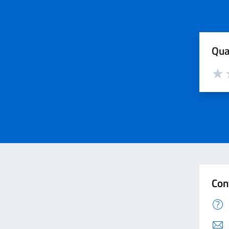
Qua
Valut
V
Con