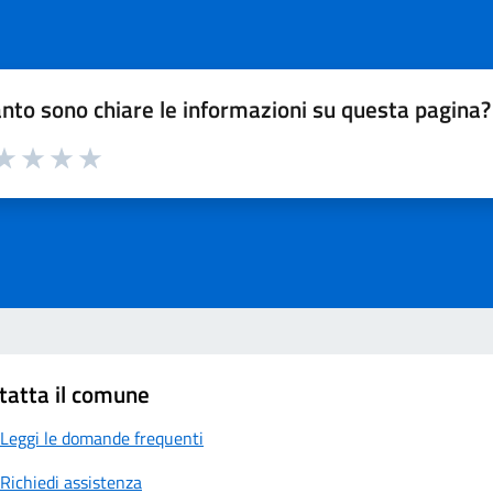
nto sono chiare le informazioni su questa pagina?
a 1 su 5
aluta 2 su 5
Valuta 3 su 5
Valuta 4 su 5
Valuta 5 su 5
tatta il comune
Leggi le domande frequenti
Richiedi assistenza