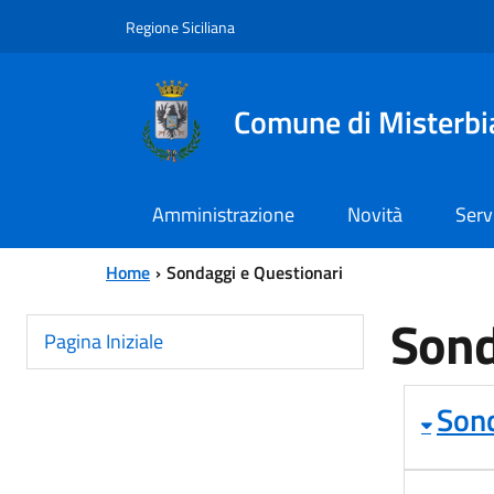
Vai al contenuto principale
Vai al menu principale
Regione Siciliana
Comune di Misterbi
Amministrazione
Novità
Serv
Home
Sondaggi e Questionari
Sond
Pagina Iniziale
Sond