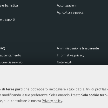
e urbanistica
Autorizzazioni
Agricoltura e pesca
e trasporti
 FAQ
Amministrazione trasparente
 appuntamento
Informativa privacy
ione disservizio
Note legali
a assistenza
Piano di miglioramento del sito
Dichiarazione di accessibilità
 di terze parti
che potrebbero raccogliere i tuoi dati a fini di profilaz
e modificando le tue preferenze. Selezionando il tasto
Solo cookie tecni
e, puoi consultare la nostra
Privacy policy
.