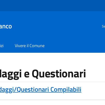
anco
Se
izi
Vivere il Comune
aggi e Questionari
aggi/Questionari Compilabili