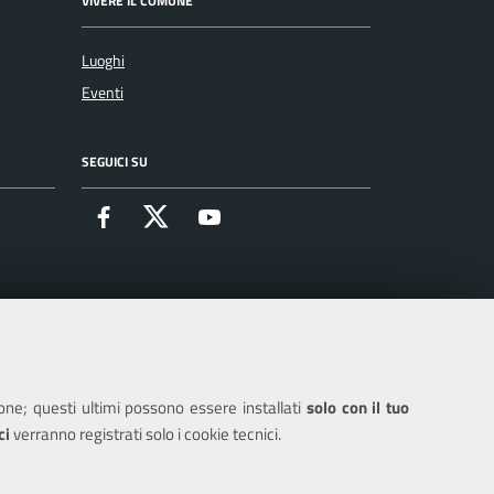
VIVERE IL COMUNE
Luoghi
Eventi
SEGUICI SU
Facebook
X
Youtube
ione; questi ultimi possono essere installati
solo con il tuo
ci
verranno registrati solo i cookie tecnici.