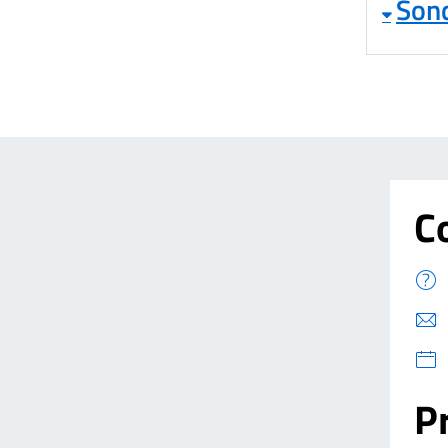
Sond
C
Pr