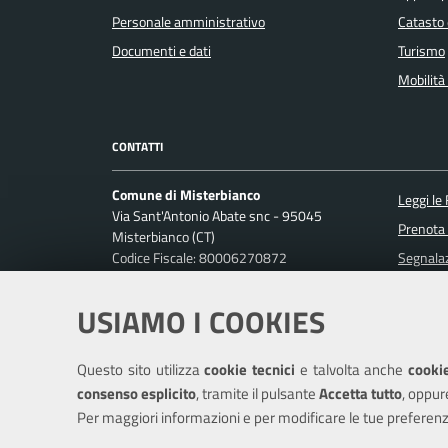
Personale amministrativo
Catasto 
Documenti e dati
Turismo
Mobilità 
CONTATTI
Comune di Misterbianco
Leggi le
Via Sant'Antonio Abate snc - 95045
Prenota
Misterbianco (CT)
Codice Fiscale: 80006270872
Segnalaz
P. IVA: 01813440870
Richiest
USIAMO I COOKIES
Ufficio Relazioni con il Pubblico
Posta Elettronica Certificata:
protocollo.misterbianco@pec.it
Questo sito utilizza
cookie tecnici
e talvolta anche
cookie
Centralino unico: 095-7556200
consenso esplicito
, tramite il pulsante
Accetta tutto
, oppur
Per maggiori informazioni e per modificare le tue preferenz