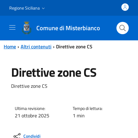
Vai al contenuto principale
Vai al menu principale
Regione Siciliana
Comune di Misterbianco
Home
Altri contenuti
Direttive zone CS
Direttive zone CS
Direttive zone CS
Ultima revisione:
Tempo di lettura:
21 ottobre 2025
1 min
Condividi