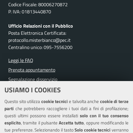
Codice Fiscale: 80006270872
P. IVA: 01813440870
Ufficio Relazioni con il Pubblico
Posta Elettronica Certificata:
protocollo.misterbianco@pec.it
Centralino unico: 095-7556200
Leggi le FAQ
Prenota appuntamento
Segnalazione disservizio
USIAMO I COOKIES
Richiesta assistenza
Questo sito utilizza
cookie tecnici
e talvolta anche
cookie di terze
Amministrazione trasparente
parti
che potrebbero raccogliere i tuoi dati a fini di profilazione;
Informativa privacy
questi ultimi possono essere installati
solo con il tuo consenso
Note legali
esplicito
, tramite il pulsante
Accetta tutto
, oppure modificando le
tue preferenze. Selezionando il tasto
Solo cookie tecnici
verranno
Piano di miglioramento del sito