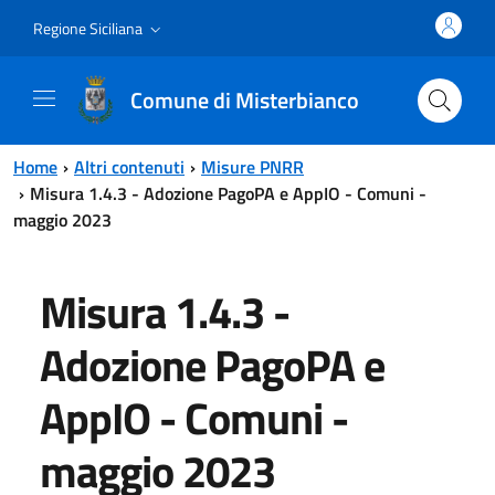
Vai al contenuto principale
Vai al menu principale
Regione Siciliana
Comune di Misterbianco
Home
Altri contenuti
Misure PNRR
Misura 1.4.3 - Adozione PagoPA e AppIO - Comuni -
maggio 2023
Misura 1.4.3 -
Adozione PagoPA e
AppIO - Comuni -
maggio 2023