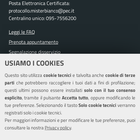
Posta Elettronica Certificata:
protocollo.misterbianco@pec.it
Centralino unico: 095-7556200
Leggi le FAQ
Prenota appuntamento
Segnalazione disservizio
USIAMO I COOKIES
Richiesta assistenza
Questo sito utilizza
cookie tecnici
e talvolta anche
cookie di terze
Amministrazione trasparente
parti
che potrebbero raccogliere i tuoi dati a fini di profilazione;
Informativa privacy
questi ultimi possono essere installati
solo con il tuo consenso
Note legali
esplicito
, tramite il pulsante
Accetta tutto
, oppure modificando le
tue preferenze. Selezionando il tasto
Solo cookie tecnici
verranno
Piano di miglioramento del sito
registrati solo i cookie tecnici.
Dichiarazione di accessibilità
Per maggiori informazioni e per modificare le tue preferenze, puoi
consultare la nostra
Privacy policy
.