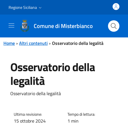
Vai al contenuto principale
Vai al menu principale
Regione Siciliana
Comune di Misterbianco
Home
Altri contenuti
Osservatorio della legalità
Osservatorio della
legalità
Osservatorio della legalità
Ultima revisione:
Tempo di lettura:
15 ottobre 2024
1 min