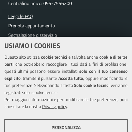
Centralino unico: 095-7556200
Leggi le FAQ
Prenota appuntamento
Segnalazione disservizio
USIAMO I COOKIES
Richiesta assistenza
Questo sito utilizza
cookie tecnici
e talvolta anche
cookie di terze
Amministrazione trasparente
parti
che potrebbero raccogliere i tuoi dati a fini di profilazione;
Informativa privacy
questi ultimi possono essere installati
solo con il tuo consenso
Note legali
esplicito
, tramite il pulsante
Accetta tutto
, oppure modificando le
tue preferenze. Selezionando il tasto
Solo cookie tecnici
verranno
Piano di miglioramento del sito
registrati solo i cookie tecnici.
Dichiarazione di accessibilità
Per maggiori informazioni e per modificare le tue preferenze, puoi
consultare la nostra
Privacy policy
.
SEGUICI SU
PERSONALIZZA
Facebook
X
Youtube