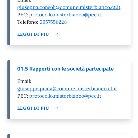
giuseppa.consoli@comune.misterbianco.ct.it
PEC:
protocollo.misterbianco@pec.it
Telefono:
0957556228
LEGGI DI PIÙ
01.5 Rapporti con le società partecipate
Email:
giuseppe.piana@comune.misterbianco.ct.it
PEC:
protocollo.misterbianco@pec.it
LEGGI DI PIÙ