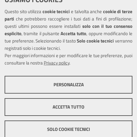
Questo sito utilizza
cookie tecnici
e talvolta anche
cookie di terze
Amministrazione trasparente
parti
che potrebbero raccogliere i tuoi dati a fini di profilazione;
Informativa privacy
questi ultimi possono essere installati
solo con il tuo consenso
Note legali
esplicito
, tramite il pulsante
Accetta tutto
, oppure modificando le
tue preferenze. Selezionando il tasto
Solo cookie tecnici
verranno
Piano di miglioramento del sito
registrati solo i cookie tecnici.
Dichiarazione di accessibilità
Per maggiori informazioni e per modificare le tue preferenze, puoi
consultare la nostra
Privacy policy
.
SEGUICI SU
PERSONALIZZA
Facebook
X
Youtube
COOKIE TECNICI
Questi cookie consentono la corretta navigazione del sito e la rendono
ACCETTA TUTTO
ottimale per ogni utente. Essi non raccolgono i tuoi dati e le tue
informazioni di navigazione per scopi di marketing e profilazione, e
Mappa del sito
Cookie
pertanto possono essere utilizzati senza bisogno di acquisire il tuo
policy
Credits
consenso.
SOLO COOKIE TECNICI