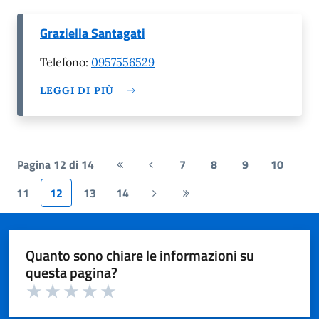
Graziella Santagati
Telefono:
0957556529
LEGGI DI PIÙ
Pagina 12 di 14
7
8
9
10
Prima
Pagina
pagina
precedente
11
12
13
14
Pagina
Ultima
successiva
pagina
Quanto sono chiare le informazioni su
questa pagina?
Valuta 1 su 5
Valuta 2 su 5
Valuta 3 su 5
Valuta 4 su 5
Valuta 5 su 5