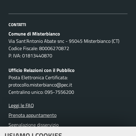
CONTATTI
Comune di Misterbianco
Via Sant'Antonio Abate snc - 95045 Misterbianco (CT)
Codice Fiscale: 80006270872
P. IVA: 01813440870
Ufficio Relazioni con il Pubblico
Posta Elettronica Certificata:
protocollo.misterbianco@pec.it
Centralino unico: 095-7556200
Leggi le FAQ
Prenota appuntamento
Segnalazione disservizio
USIAMO I COOKIES
Richiesta assistenza