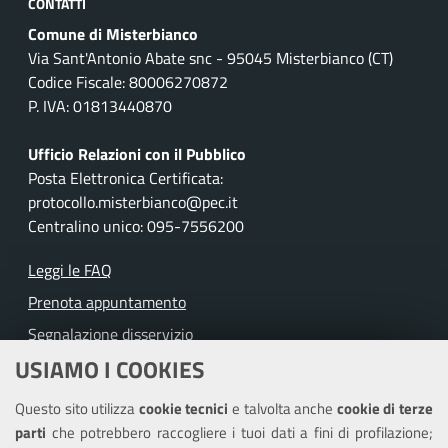
CONTATTI
Comune di Misterbianco
Via Sant'Antonio Abate snc - 95045 Misterbianco (CT)
Codice Fiscale: 80006270872
P. IVA: 01813440870
Ufficio Relazioni con il Pubblico
Posta Elettronica Certificata:
protocollo.misterbianco@pec.it
Centralino unico: 095-7556200
Leggi le FAQ
Prenota appuntamento
Segnalazione disservizio
USIAMO I COOKIES
Richiesta assistenza
Questo sito utilizza
cookie tecnici
e talvolta anche
cookie di terze
Amministrazione trasparente
parti
che potrebbero raccogliere i tuoi dati a fini di profilazione;
Informativa privacy