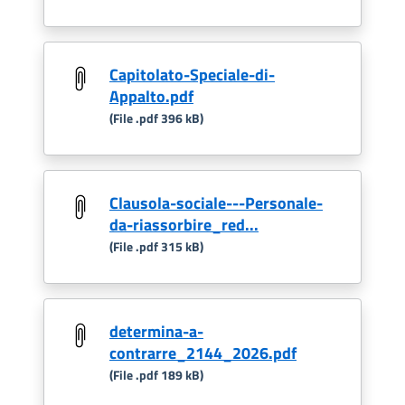
Capitolato-Speciale-di-
Appalto.pdf
(File .pdf 396 kB)
Clausola-sociale---Personale-
da-riassorbire_red...
(File .pdf 315 kB)
determina-a-
contrarre_2144_2026.pdf
(File .pdf 189 kB)