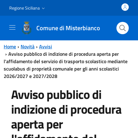
Vai al contenuto principale
Vai al menu principale
Regione Siciliana
Comune di Misterbianco
Home
Novità
Avvisi
Avviso pubblico di indizione di procedura aperta per
l'affidamento del servizio di trasporto scolastico mediante
scuolabus di proprietà comunale per gli anni scolastici
2026/2027 e 2027/2028
Avviso pubblico di
indizione di procedura
aperta per