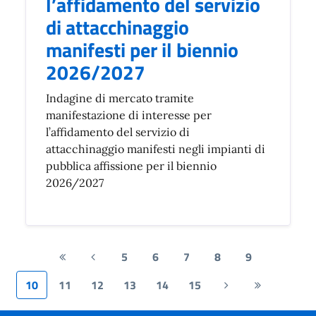
l’affidamento del servizio
di attacchinaggio
manifesti per il biennio
2026/2027
Indagine di mercato tramite
manifestazione di interesse per
l’affidamento del servizio di
attacchinaggio manifesti negli impianti di
pubblica affissione per il biennio
2026/2027
5
6
7
8
9
Prima
Pagina
pagina
precedente
10
11
12
13
14
15
Pagina
Ultima
successiva
pagina