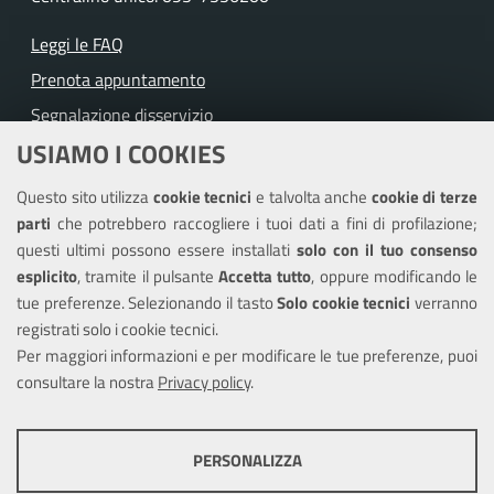
Leggi le FAQ
Prenota appuntamento
Segnalazione disservizio
USIAMO I COOKIES
Richiesta assistenza
Questo sito utilizza
cookie tecnici
e talvolta anche
cookie di terze
Amministrazione trasparente
parti
che potrebbero raccogliere i tuoi dati a fini di profilazione;
Informativa privacy
questi ultimi possono essere installati
solo con il tuo consenso
Note legali
esplicito
, tramite il pulsante
Accetta tutto
, oppure modificando le
tue preferenze. Selezionando il tasto
Solo cookie tecnici
verranno
Piano di miglioramento del sito
registrati solo i cookie tecnici.
Dichiarazione di accessibilità
Per maggiori informazioni e per modificare le tue preferenze, puoi
consultare la nostra
Privacy policy
.
SEGUICI SU
PERSONALIZZA
Facebook
X
Youtube
COOKIE TECNICI